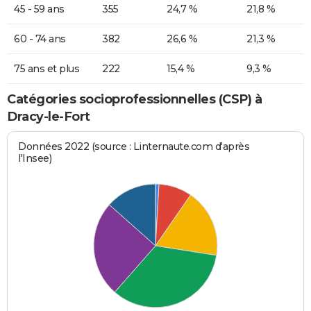
45 - 59 ans
355
24,7 %
21,8 %
60 - 74 ans
382
26,6 %
21,3 %
75 ans et plus
222
15,4 %
9,3 %
Catégories socioprofessionnelles (CSP) à
Dracy-le-Fort
Données 2022 (source : Linternaute.com d'après
l'Insee)