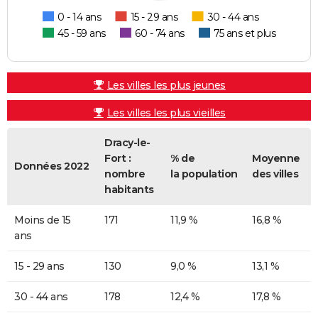
0 - 14 ans
15 - 29 ans
30 - 44 ans
45 - 59 ans
60 - 74 ans
75 ans et plus
Les villes les plus jeunes
Les villes les plus vieilles
Dracy-le-
Fort :
% de
Moyenne
Données 2022
nombre
la population
des villes
habitants
Moins de 15
171
11,9 %
16,8 %
ans
15 - 29 ans
130
9,0 %
13,1 %
30 - 44 ans
178
12,4 %
17,8 %