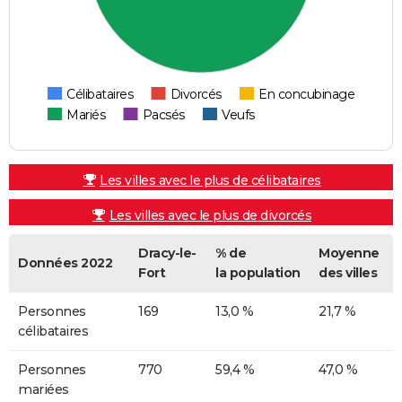
Célibataires
Divorcés
En concubinage
Mariés
Pacsés
Veufs
Les villes avec le plus de célibataires
Les villes avec le plus de divorcés
Dracy-le-
% de
Moyenne
Données 2022
Fort
la population
des villes
Personnes
169
13,0 %
21,7 %
célibataires
Personnes
770
59,4 %
47,0 %
mariées