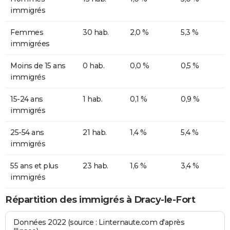
immigrés
Femmes
30 hab.
2,0 %
5,3 %
immigrées
Moins de 15 ans
0 hab.
0,0 %
0,5 %
immigrés
15-24 ans
1 hab.
0,1 %
0,9 %
immigrés
25-54 ans
21 hab.
1,4 %
5,4 %
immigrés
55 ans et plus
23 hab.
1,6 %
3,4 %
immigrés
Répartition des immigrés à Dracy-le-Fort
Données 2022 (source : Linternaute.com d'après