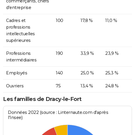
commerçants, chefs
d'entreprise
Cadres et
100
17,8 %
11,0 %
professions
intellectuelles
supérieures
Professions
190
33,9 %
23,9 %
intermédiaires
Employés
140
25,0 %
25,3 %
Ouvriers
75
13,4 %
24,8 %
Les familles de Dracy-le-Fort
Données 2022 (source : Linternaute.com d'après
l'Insee)