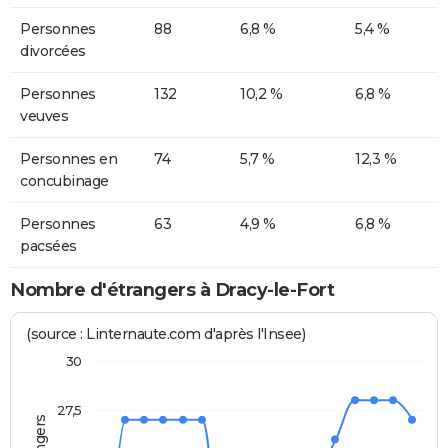
Personnes
88
6,8 %
5,4 %
divorcées
Personnes
132
10,2 %
6,8 %
veuves
Personnes en
74
5,7 %
12,3 %
concubinage
Personnes
63
4,9 %
6,8 %
pacsées
Nombre d'étrangers à Dracy-le-Fort
(source : Linternaute.com d'après l'Insee)
30
27,5