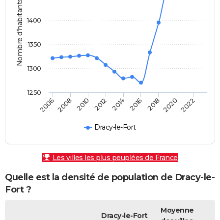
Nombre d'habitants
1400
1350
1300
1250
2010
2008
2006
2022
2020
2018
2016
2014
2012
Dracy-le-Fort
Les villes les plus peuplées de France
Quelle est la densité de population de Dracy-le-
Fort ?
Moyenne
Dracy-le-Fort