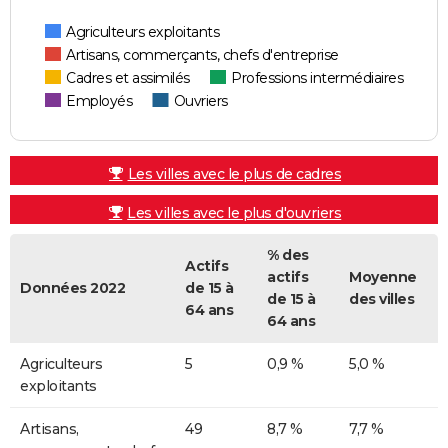
Agriculteurs exploitants
Artisans, commerçants, chefs d'entreprise
Cadres et assimilés
Professions intermédiaires
Employés
Ouvriers
Les villes avec le plus de cadres
Les villes avec le plus d'ouvriers
% des
Actifs
actifs
Moyenne
Données 2022
de 15 à
de 15 à
des villes
64 ans
64 ans
Agriculteurs
5
0,9 %
5,0 %
exploitants
Artisans,
49
8,7 %
7,7 %