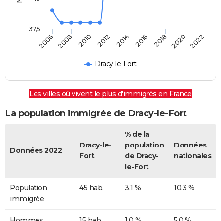
37,5
2012
2014
2016
2018
2020
2022
2006
2008
2010
Dracy-le-Fort
Les villes où vivent le plus d'immigrés en France
La population immigrée de Dracy-le-Fort
% de la
Dracy-le-
population
Données
Données 2022
Fort
de Dracy-
nationales
le-Fort
Population
45 hab.
3,1 %
10,3 %
immigrée
Hommes
15 hab.
1,0 %
5,0 %