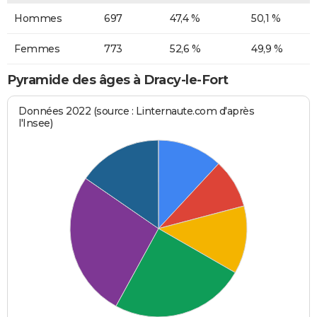
Hommes
697
47,4 %
50,1 %
Femmes
773
52,6 %
49,9 %
Pyramide des âges à Dracy-le-Fort
Données 2022 (source : Linternaute.com d'après
l'Insee)