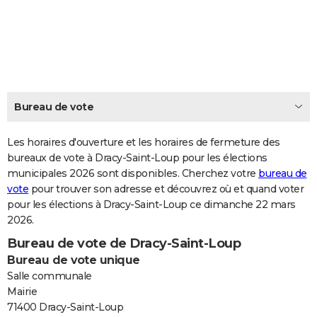
City break
Voyage de noces
Climat
Destinations
Voyage nature
Forum
+
PHOTO
GUIDES D'ACHAT
BONS PLANS
CARTE DE VOEUX
Bureau de vote
Carte Bonne année
Carte Pâques
Carte de Noël
Carte Saint-Valentin
Carte d'anniversaire
DICTIONNAIRE
Les horaires d'ouverture et les horaires de fermeture des
Biographies
Expressions
bureaux de vote à Dracy-Saint-Loup pour les élections
Dictionnaire
Citations
Proverbes
PROGRAMME TV
municipales 2026 sont disponibles. Cherchez votre
bureau de
vote
pour trouver son adresse et découvrez où et quand voter
COPAINS D'AVANT
pour les élections à Dracy-Saint-Loup ce dimanche 22 mars
Se connecter
Collèges
Universités
Service militaire
S'inscrire
Lycées
Primaires
Entreprises
Avis de recherche
AVIS DE DÉCÈS
2026.
Bureau de vote de Dracy-Saint-Loup
FORUM
Bureau de vote unique
Lifestyle
Sport
Television
Cinema
Bricolage
Culture
Auto
Voyage
Salle communale
Mairie
71400 Dracy-Saint-Loup