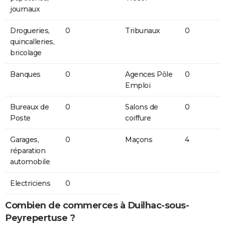
journaux
Drogueries,
0
Tribunaux
0
quincalleries,
bricolage
Banques
0
Agences Pôle
0
Emploi
Bureaux de
0
Salons de
0
Poste
coiffure
Garages,
0
Maçons
4
réparation
automobile
Electriciens
0
Combien de commerces à Duilhac-sous-
Peyrepertuse ?