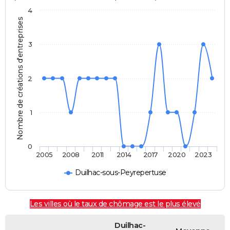
4
Nombre de créations d'entreprises
3
2
1
0
2005
2008
2011
2014
2017
2020
2023
Duilhac-sous-Peyrepertuse
Les villes où le taux de chômage est le plus élevé
Duilhac-