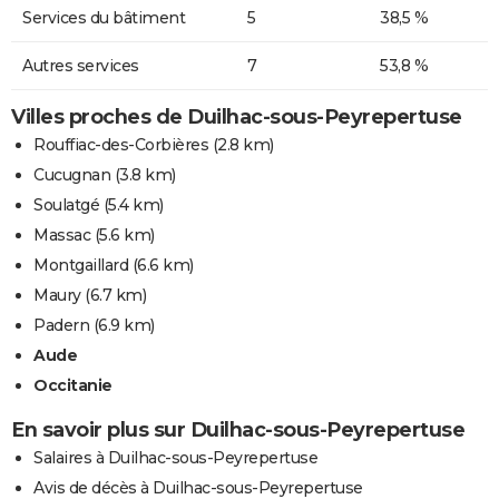
Services du bâtiment
5
38,5 %
Autres services
7
53,8 %
Villes proches de Duilhac-sous-Peyrepertuse
Rouffiac-des-Corbières
(2.8 km)
Cucugnan
(3.8 km)
Soulatgé
(5.4 km)
Massac
(5.6 km)
Montgaillard
(6.6 km)
Maury
(6.7 km)
Padern
(6.9 km)
Aude
Occitanie
En savoir plus sur Duilhac-sous-Peyrepertuse
Salaires à Duilhac-sous-Peyrepertuse
Avis de décès à Duilhac-sous-Peyrepertuse