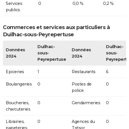
Services
0
0,0 %
0,2 %
publics
Commerces et services aux particuliers à
Duilhac-sous-Peyrepertuse
Duilhac-
Duilhac-
Données
Données
sous-
sous-
2024
2024
Peyrepertuse
Peyrepert
Epiceries
1
Restaurants
6
Boulangeries
0
Postes de
0
police
Boucheries,
0
Gendarmeries
0
charcuteries
Librairies,
0
Agences du
0
papeteries,
Trésor