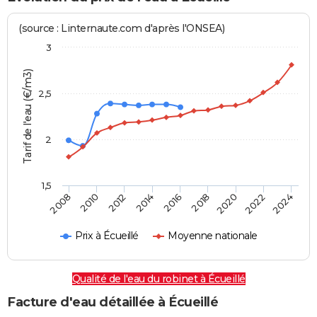
(source : Linternaute.com d'après l'ONSEA)
3
Tarif de l'eau (€/m3)
2,5
2
1,5
2016
2014
2024
2012
2022
2010
2020
2008
2018
Prix à Écueillé
Moyenne nationale
Qualité de l'eau du robinet à Écueillé
Facture d'eau détaillée à Écueillé