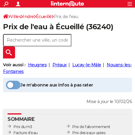
ACTUALITÉS
Connexion
S'inscrire
Villes
Indre
Écueillé
Prix de l'eau
Rechercher
Société
Education
Villes
Politique
Faits Divers
Monde
+
SPORT
Prix de l'eau à
Écueillé
(36240)
Football
Cyclisme
Forum
Coupe du monde 2026
Tennis
Rugby
CULTURE
TNT
Cinéma
Musique
Programme TV
Streaming
Sorties cinéma
+
FINANCE
Impôts
Immobilier
Banque
Crédit
Retraite
Epargne
Risques naturels par ville
Assurance
AUTO
Voir aussi :
Heugnes
Préaux
Luçay-le-Mâle
Nouans-les-
Réserver un essai
Berlines
Forum auto
Essais
Citadines
SUV
+
HIGH-TECH
Fontaines
Meilleur smartphone
Ordinateurs
Guide high-tech
Mobiles
Internet
Jeux vidéo
+
BRICOLAGE
Je m'abonne aux infos à pas rater
Aménagement intérieur
Cuisine
Jardinage
+
Forum
Extérieur
Salle de bains
Rangement
WEEK-END
Mise à jour le 10/02/26
Escapades
Expositions
Week-end nature
Guides de France
Patrimoine
Musées
+
LIFESTYLE
Bien-être
Mode
+
Art de vivre
Loisirs
Modes de vie
SANTE
SOMMAIRE
Prix du m3
Prix de l'abonnement
Guide de la santé
Médicaments
+
Alimentation
Maladies
Sommeil
VOYAGE
Facture d'eau
Prix des eaux usées