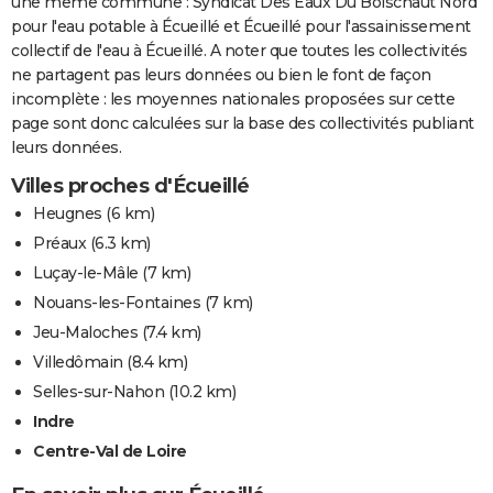
une même commune : Syndicat Des Eaux Du Boischaut Nord
pour l'eau potable à Écueillé et Écueillé pour l'assainissement
collectif de l'eau à Écueillé. A noter que toutes les collectivités
ne partagent pas leurs données ou bien le font de façon
incomplète : les moyennes nationales proposées sur cette
page sont donc calculées sur la base des collectivités publiant
leurs données.
Villes proches d'Écueillé
Heugnes
(6 km)
Préaux
(6.3 km)
Luçay-le-Mâle
(7 km)
Nouans-les-Fontaines
(7 km)
Jeu-Maloches
(7.4 km)
Villedômain
(8.4 km)
Selles-sur-Nahon
(10.2 km)
Indre
Centre-Val de Loire