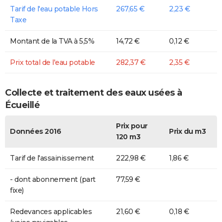
Tarif de l'eau potable Hors
267,65 €
2,23 €
Taxe
Montant de la TVA à 5,5%
14,72 €
0,12 €
Prix total de l'eau potable
282,37 €
2,35 €
Collecte et traitement des eaux usées à
Écueillé
Prix pour
Données 2016
Prix du m3
120 m3
Tarif de l'assainissement
222,98 €
1,86 €
- dont abonnement (part
77,59 €
fixe)
Redevances applicables
21,60 €
0,18 €