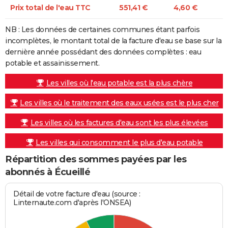
Prix total de l'eau TTC
551,41 €
4,60 €
NB : Les données de certaines communes étant parfois
incomplètes, le montant total de la facture d'eau se base sur la
dernière année possédant des données complètes : eau
potable et assainissement.
Les villes où l'eau potable est la plus chère
Les villes où le traitement des eaux usées est le plus cher
Les villes où les factures d'eau sont les plus élevées
Les villes qui consomment le plus d'eau potable
Répartition des sommes payées par les
abonnés à Écueillé
Détail de votre facture d'eau (source :
Linternaute.com d'après l'ONSEA)