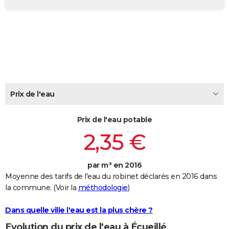
City break
Voyage de noces
Climat
Destinations
Voyage nature
Forum
+
PHOTO
GUIDES D'ACHAT
BONS PLANS
CARTE DE VOEUX
Carte Bonne année
Carte Pâques
Carte de Noël
Carte Saint-Valentin
Carte d'anniversaire
Prix de l'eau
DICTIONNAIRE
Biographies
Expressions
Dictionnaire
Citations
Proverbes
PROGRAMME TV
Prix de l'eau potable
2,35 €
COPAINS D'AVANT
Se connecter
Collèges
Universités
Service militaire
S'inscrire
Lycées
Primaires
Entreprises
Avis de recherche
AVIS DE DÉCÈS
par m³ en 2016
Moyenne des tarifs de l'eau du robinet déclarés en 2016 dans
FORUM
la commune. (Voir la
méthodologie
)
Lifestyle
Sport
Television
Cinema
Bricolage
Culture
Auto
Voyage
Dans quelle ville l'eau est la plus chère ?
Evolution du prix de l'eau à Écueillé