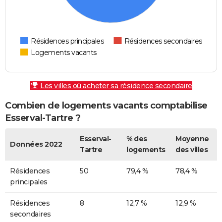
Résidences principales
Résidences secondaires
Logements vacants
Les villes où acheter sa résidence secondaire
Combien de logements vacants comptabilise
Esserval-Tartre ?
Esserval-
% des
Moyenne
Données 2022
Tartre
logements
des villes
Résidences
50
79,4 %
78,4 %
principales
Résidences
8
12,7 %
12,9 %
secondaires