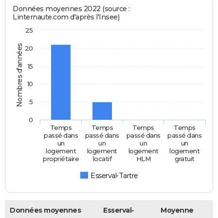
Données moyennes 2022 (source :
Linternaute.com d'après l'Insee)
25
Nombres d'années
20
15
10
5
0
Temps
Temps
Temps
Temps
passé dans
passé dans
passé dans
passé dans
un
un
un
un
logement
logement
logement
logement
propriétaire
locatif
HLM
gratuit
Esserval-Tartre
Données moyennes
Esserval-
Moyenne