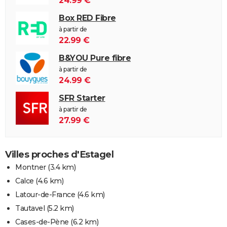
24.99 €
Box RED Fibre
à partir de
22.99 €
B&YOU Pure fibre
à partir de
24.99 €
SFR Starter
à partir de
27.99 €
Villes proches d'Estagel
Montner
(3.4 km)
Calce
(4.6 km)
Latour-de-France
(4.6 km)
Tautavel
(5.2 km)
Cases-de-Pène
(6.2 km)