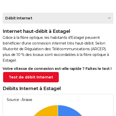
City break
Voyage de noces
Climat
Destinations
Voyage nature
Forum
+
PHOTO
GUIDES D'ACHAT
Débit Internet
BONS PLANS
Internet haut-débit à Estagel
Grâce à la fibre optique, les habitants d'Estagel peuvent
CARTE DE VOEUX
bénéficier d'une connexion internet très haut-débit. Selon
Carte Bonne année
Carte Pâques
Carte de Noël
Carte Saint-Valentin
Carte d'anniversaire
DICTIONNAIRE
l'Autorité de Régulation des Télécommunications (ARCEP),
plus de 10 % des locaux sont raccordables à la fibre optique à
Biographies
Expressions
Dictionnaire
Citations
Proverbes
PROGRAMME TV
Estagel.
Votre vitesse de connexion est-elle rapide ? Faites le test !
COPAINS D'AVANT
Test de débit Internet
Se connecter
Collèges
Universités
Service militaire
S'inscrire
Lycées
Primaires
Entreprises
Avis de recherche
AVIS DE DÉCÈS
Débits Internet à Estagel
FORUM
Lifestyle
Sport
Television
Cinema
Bricolage
Culture
Auto
Voyage
Source : Ariase