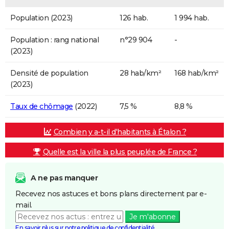
Population (2023)
126 hab.
1 994 hab.
Population : rang national
n°29 904
-
(2023)
Densité de population
28 hab/km²
168 hab/km²
(2023)
Taux de chômage
(2022)
7,5 %
8,8 %
Combien y a-t-il d'habitants à Étalon ?
Quelle est la ville la plus peuplée de France ?
A ne pas manquer
Recevez nos astuces et bons plans directement par e-
mail.
Je m'abonne
En savoir plus sur notre politique de confidentialité