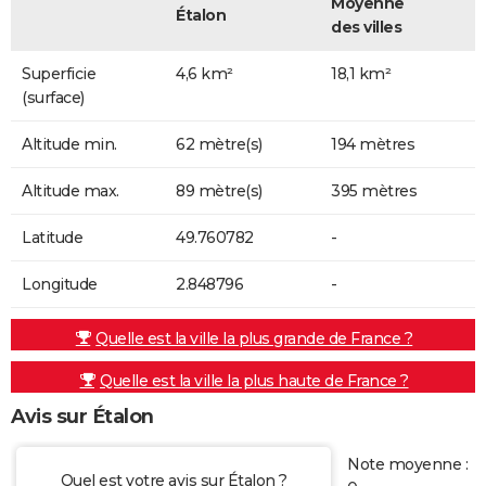
Moyenne
Étalon
des villes
Superficie
4,6 km²
18,1 km²
(surface)
Altitude min.
62 mètre(s)
194 mètres
Altitude max.
89 mètre(s)
395 mètres
Latitude
49.760782
-
Longitude
2.848796
-
Quelle est la ville la plus grande de France ?
Quelle est la ville la plus haute de France ?
Avis sur Étalon
Note moyenne :
Quel est votre avis sur Étalon ?