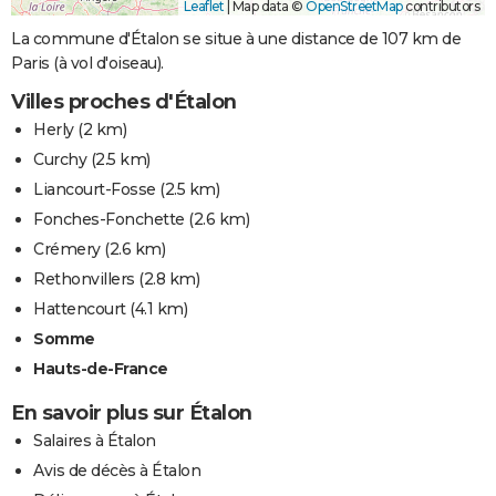
Leaflet
|
Map data ©
OpenStreetMap
contributors
La commune d'Étalon se situe à une distance de 107 km de
Paris (à vol d'oiseau).
Villes proches d'Étalon
Herly
(2 km)
Curchy
(2.5 km)
Liancourt-Fosse
(2.5 km)
Fonches-Fonchette
(2.6 km)
Crémery
(2.6 km)
Rethonvillers
(2.8 km)
Hattencourt
(4.1 km)
Somme
Hauts-de-France
En savoir plus sur Étalon
Salaires à Étalon
Avis de décès à Étalon