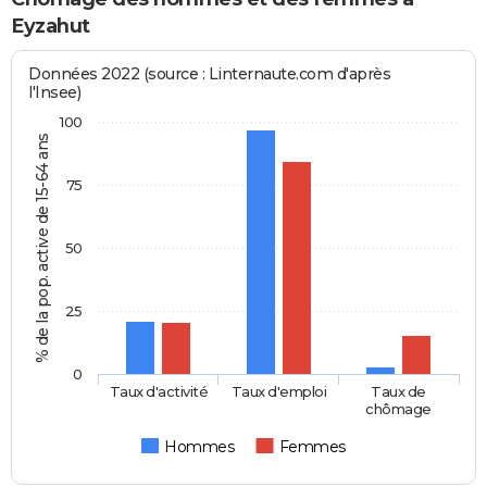
Eyzahut
Données 2022 (source : Linternaute.com d'après
l'Insee)
100
% de la pop. active de 15-64 ans
75
50
25
0
Taux d'activité
Taux d'emploi
Taux de
chômage
Hommes
Femmes