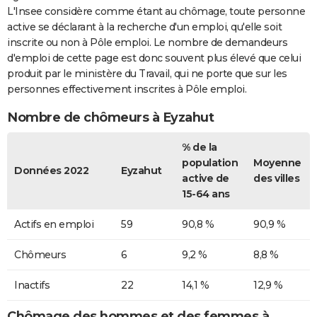
L'Insee considère comme étant au chômage, toute personne
active se déclarant à la recherche d'un emploi, qu'elle soit
inscrite ou non à Pôle emploi. Le nombre de demandeurs
d'emploi de cette page est donc souvent plus élevé que celui
produit par le ministère du Travail, qui ne porte que sur les
personnes effectivement inscrites à Pôle emploi.
Nombre de chômeurs à Eyzahut
% de la
population
Moyenne
Données 2022
Eyzahut
active de
des villes
15-64 ans
Actifs en emploi
59
90,8 %
90,9 %
Chômeurs
6
9,2 %
8,8 %
Inactifs
22
14,1 %
12,9 %
Chômage des hommes et des femmes à