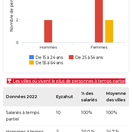
Nombre de personnes
2
0
Hommes
Femmes
De 15 à 24 ans
De 25 à 54 ans
De 55 à 64 ans
Les villes où vivent le plus de personnes à temps partiel
% des
Moyenne
Données 2022
Eyzahut
salariés
des villes
Salariés à temps
10
100%
100%
partiel
Hommes à temps
2
20,0 %
24,7 %