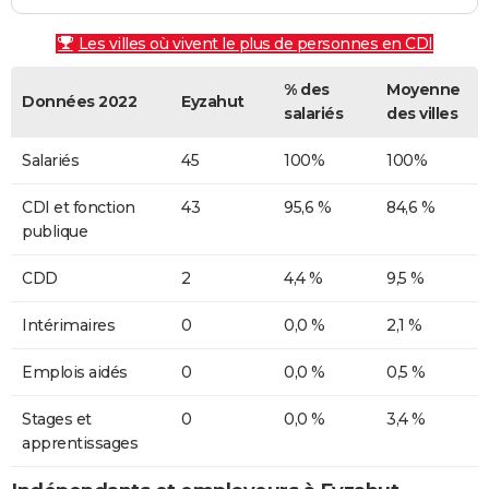
Les villes où vivent le plus de personnes en CDI
% des
Moyenne
Données 2022
Eyzahut
salariés
des villes
Salariés
45
100%
100%
CDI et fonction
43
95,6 %
84,6 %
publique
CDD
2
4,4 %
9,5 %
Intérimaires
0
0,0 %
2,1 %
Emplois aidés
0
0,0 %
0,5 %
Stages et
0
0,0 %
3,4 %
apprentissages