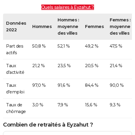
Quels salaires à Eyzahut ?
Hommes :
Femmes :
Données
Hommes
moyenne
Femmes
moyenne
2022
des villes
des villes
Part des
50,8 %
52,1 %
49,2 %
47,5 %
actifs
Taux
21,2 %
23,5 %
20,5 %
21,4 %
d'activité
Taux
97,0 %
91,6 %
84,4 %
90,0 %
d'emploi
Taux de
3,0 %
7,9 %
15,6 %
9,3 %
chômage
Combien de retraités à Eyzahut ?