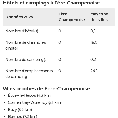
Hôtels et campings à Fère-Champenoise
Fère-
Moyenne
Données 2025
Champenoise
des villes
Nombre d'hôtel(s)
0
0,5
Nombre de chambres
0
19,0
d'hôtel
Nombre de camping(s)
0
0,2
Nombre d'emplacements
0
24,5
de camping
Villes proches de Fère-Champenoise
Écury-le-Repos
(4.3 km)
Connantray-Vaurefroy
(5.1 km)
Euvy
(5.9 km)
Bannes
(7.2 km)