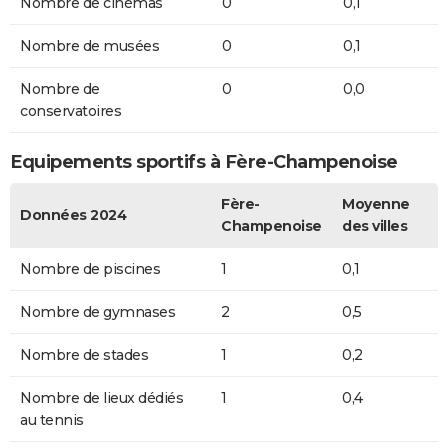
Nombre de cinémas
0
0,1
Nombre de musées
0
0,1
Nombre de
0
0,0
conservatoires
Equipements sportifs à Fère-Champenoise
Fère-
Moyenne
Données 2024
Champenoise
des villes
Nombre de piscines
1
0,1
Nombre de gymnases
2
0,5
Nombre de stades
1
0,2
Nombre de lieux dédiés
1
0,4
au tennis