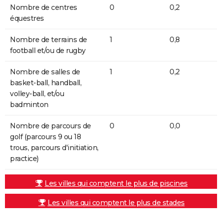
Nombre de centres
0
0,2
équestres
Nombre de terrains de
1
0,8
football et/ou de rugby
Nombre de salles de
1
0,2
basket-ball, handball,
volley-ball, et/ou
badminton
Nombre de parcours de
0
0,0
golf (parcours 9 ou 18
trous, parcours d'initiation,
practice)
Les villes qui comptent le plus de piscines
Les villes qui comptent le plus de stades