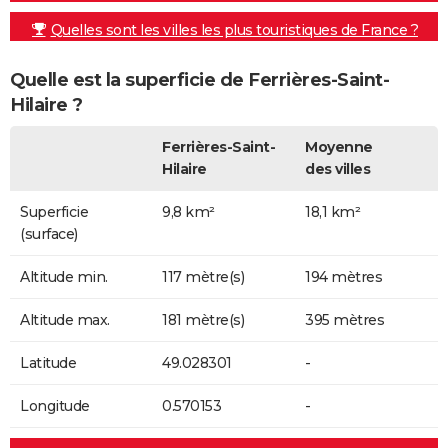
Quelles sont les villes les plus touristiques de France ?
Quelle est la superficie de Ferrières-Saint-
Hilaire ?
Ferrières-Saint-
Moyenne
Hilaire
des villes
Superficie
9,8 km²
18,1 km²
(surface)
Altitude min.
117 mètre(s)
194 mètres
Altitude max.
181 mètre(s)
395 mètres
Latitude
49.028301
-
Longitude
0.570153
-