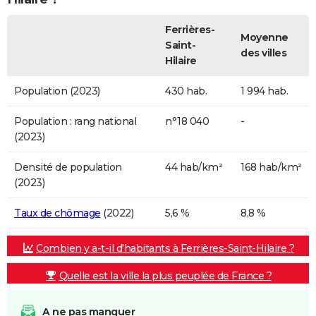
Ferrières-
Moyenne
Saint-
des villes
Hilaire
Population (2023)
430 hab.
1 994 hab.
Population : rang national
n°18 040
-
(2023)
Densité de population
44 hab/km²
168 hab/km²
(2023)
Taux de chômage
(2022)
5,6 %
8,8 %
Combien y a-t-il d'habitants à Ferrières-Saint-Hilaire ?
Quelle est la ville la plus peuplée de France ?
A ne pas manquer