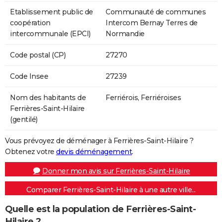
Etablissement public de
Communauté de communes
coopération
Intercom Bernay Terres de
intercommunale (EPCI)
Normandie
Code postal (CP)
27270
Code Insee
27239
Nom des habitants de
Ferriérois, Ferriéroises
Ferrières-Saint-Hilaire
(gentilé)
Vous prévoyez de déménager à Ferrières-Saint-Hilaire ?
Obtenez votre
devis déménagement
.
Donner mon avis sur Ferrières-Saint-Hilaire
Comparer Ferrières-Saint-Hilaire à une autre ville...
Quelle est la population de Ferrières-Saint-
Hilaire ?