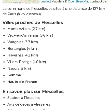
Leaflet
|
Map data ©
OpenStreetMap
contributors
La commune de Flesselles se situe à une distance de 127 km
de Paris (à vol d'oiseau).
Villes proches de Flesselles
Montonvillers
(2.7 km)
Vaux-en-Amiénois
(3.6 km)
Wargnies
(3.7 km)
Bertangles
(4 km)
Havernas
(4.2 km)
Villers-Bocage
(4.6 km)
Naours
(5 km)
Somme
Hauts-de-France
En savoir plus sur Flesselles
Salaires à Flesselles
Avis de décès à Flesselles