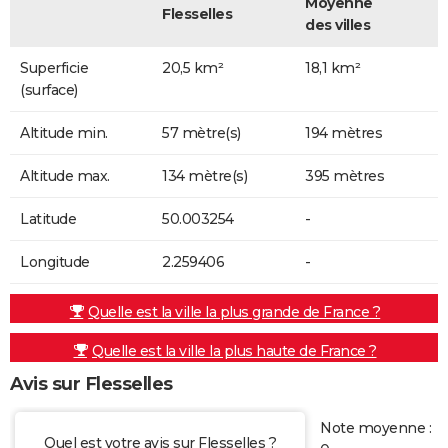
Moyenne
Flesselles
des villes
Superficie
20,5 km²
18,1 km²
(surface)
Altitude min.
57 mètre(s)
194 mètres
Altitude max.
134 mètre(s)
395 mètres
Latitude
50.003254
-
Longitude
2.259406
-
Quelle est la ville la plus grande de France ?
Quelle est la ville la plus haute de France ?
Avis sur Flesselles
Note moyenne :
Quel est votre avis sur Flesselles ?