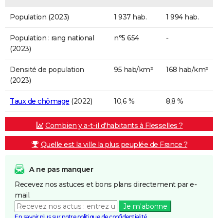
Population (2023)
1 937 hab.
1 994 hab.
Population : rang national
n°5 654
-
(2023)
Densité de population
95 hab/km²
168 hab/km²
(2023)
Taux de chômage
(2022)
10,6 %
8,8 %
Combien y a-t-il d'habitants à Flesselles ?
Quelle est la ville la plus peuplée de France ?
A ne pas manquer
Recevez nos astuces et bons plans directement par e-
mail.
Je m'abonne
En savoir plus sur notre politique de confidentialité