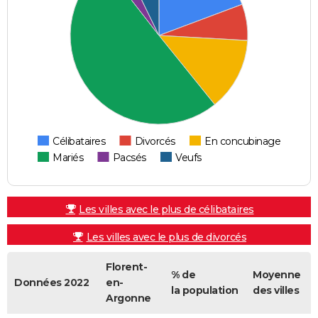
Célibataires
Divorcés
En concubinage
Mariés
Pacsés
Veufs
Les villes avec le plus de célibataires
Les villes avec le plus de divorcés
Florent-
% de
Moyenne
Données 2022
en-
la population
des villes
Argonne