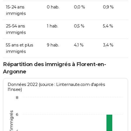
15-24 ans
0 hab.
0,0 %
0,9 %
immigrés
25-54 ans
1 hab.
0,5 %
5,4 %
immigrés
55 ans et plus
9 hab.
4,1 %
3,4 %
immigrés
Répartition des immigrés à Florent-en-
Argonne
Données 2022 (source : Linternaute.com d'après
l'Insee)
8
Nombre d'immigrés
6
4