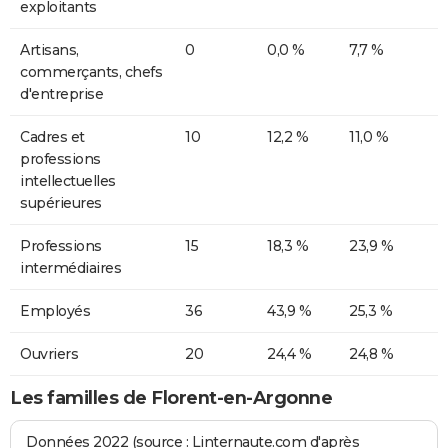
exploitants
Artisans,
0
0,0 %
7,7 %
commerçants, chefs
d'entreprise
Cadres et
10
12,2 %
11,0 %
professions
intellectuelles
supérieures
Professions
15
18,3 %
23,9 %
intermédiaires
Employés
36
43,9 %
25,3 %
Ouvriers
20
24,4 %
24,8 %
Les familles de Florent-en-Argonne
Données 2022 (source : Linternaute.com d'après