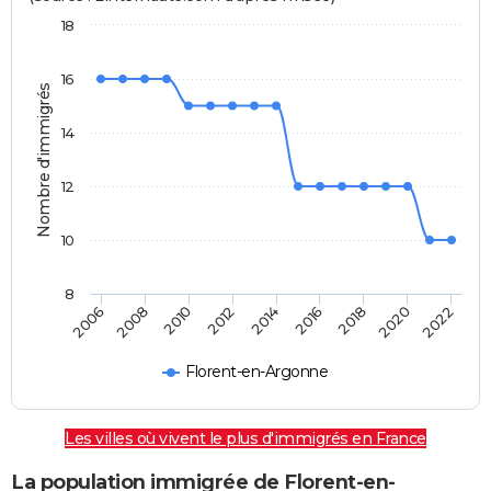
18
16
Nombre d'immigrés
14
12
10
8
2018
2014
2006
2010
2016
2020
2012
2008
2022
Florent-en-Argonne
Les villes où vivent le plus d'immigrés en France
La population immigrée de Florent-en-