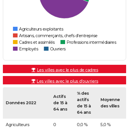
Agriculteurs exploitants
Artisans, commerçants, chefs d'entreprise
Cadres et assimilés
Professions intermédiaires
Employés
Ouvriers
Les villes avec le plus de cadres
Les villes avec le plus d'ouvriers
% des
Actifs
actifs
Moyenne
Données 2022
de 15 à
de 15 à
des villes
64 ans
64 ans
Agriculteurs
0
0,0 %
5,0 %