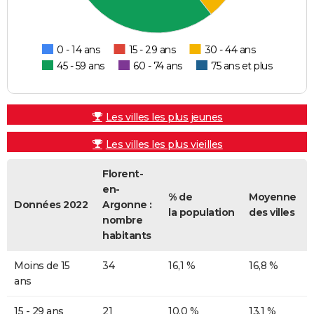
0 - 14 ans
15 - 29 ans
30 - 44 ans
45 - 59 ans
60 - 74 ans
75 ans et plus
Les villes les plus jeunes
Les villes les plus vieilles
Florent-
en-
% de
Moyenne
Données 2022
Argonne :
la population
des villes
nombre
habitants
Moins de 15
34
16,1 %
16,8 %
ans
15 - 29 ans
21
10,0 %
13,1 %