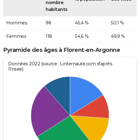
nombre
habitants
Hommes
98
45,4 %
50,1 %
Femmes
118
54,6 %
49,9 %
Pyramide des âges à Florent-en-Argonne
Données 2022 (source : Linternaute.com d'après
l'Insee)