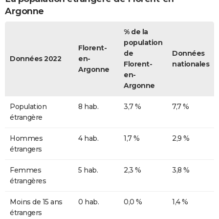
Argonne
% de la
population
Florent-
de
Données
Données 2022
en-
Florent-
nationales
Argonne
en-
Argonne
Population
8 hab.
3,7 %
7,7 %
étrangère
Hommes
4 hab.
1,7 %
2,9 %
étrangers
Femmes
5 hab.
2,3 %
3,8 %
étrangères
Moins de 15 ans
0 hab.
0,0 %
1,4 %
étrangers