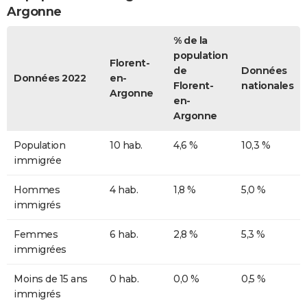
Argonne
% de la
population
Florent-
de
Données
Données 2022
en-
Florent-
nationales
Argonne
en-
Argonne
Population
10 hab.
4,6 %
10,3 %
immigrée
Hommes
4 hab.
1,8 %
5,0 %
immigrés
Femmes
6 hab.
2,8 %
5,3 %
immigrées
Moins de 15 ans
0 hab.
0,0 %
0,5 %
immigrés