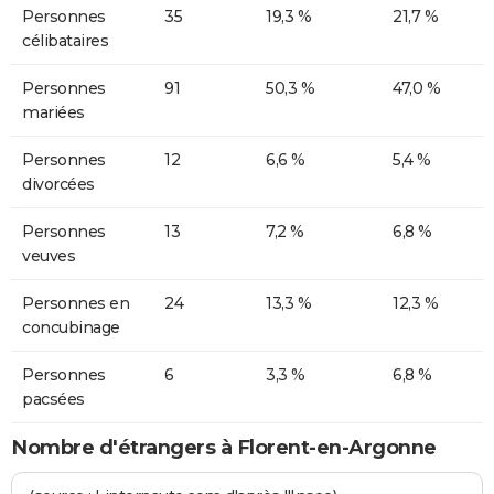
Personnes
35
19,3 %
21,7 %
célibataires
Personnes
91
50,3 %
47,0 %
mariées
Personnes
12
6,6 %
5,4 %
divorcées
Personnes
13
7,2 %
6,8 %
veuves
Personnes en
24
13,3 %
12,3 %
concubinage
Personnes
6
3,3 %
6,8 %
pacsées
Nombre d'étrangers à Florent-en-Argonne