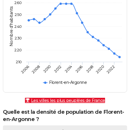
260
Nombre d'habitants
250
240
230
220
210
2010
2008
2006
2022
2020
2018
2016
2014
2012
Florent-en-Argonne
Les villes les plus peuplées de France
Quelle est la densité de population de Florent-
en-Argonne ?