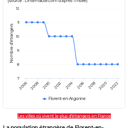
(source : Linternaute.com d'après l'Insee)
12
11
Nombre d'étrangers
10
9
8
7
2018
2014
2006
2010
2016
2020
2012
2008
2022
Florent-en-Argonne
Les villes où vivent le plus d'étrangers en France
La population étrangère de Florent-en-