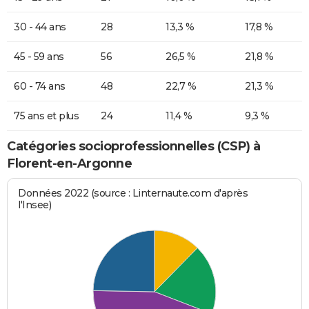
30 - 44 ans
28
13,3 %
17,8 %
45 - 59 ans
56
26,5 %
21,8 %
60 - 74 ans
48
22,7 %
21,3 %
75 ans et plus
24
11,4 %
9,3 %
Catégories socioprofessionnelles (CSP) à
Florent-en-Argonne
Données 2022 (source : Linternaute.com d'après
l'Insee)