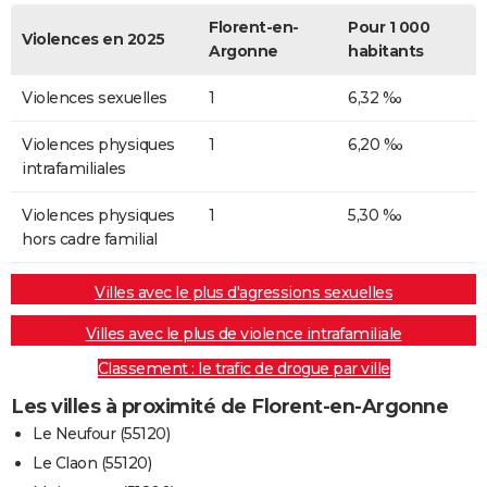
Florent-en-
Pour 1 000
Violences en 2025
Argonne
habitants
Violences sexuelles
1
6,32 ‰
Violences physiques
1
6,20 ‰
intrafamiliales
Violences physiques
1
5,30 ‰
hors cadre familial
Villes avec le plus d'agressions sexuelles
Villes avec le plus de violence intrafamiliale
Classement : le trafic de drogue par ville
Les villes à proximité de Florent-en-Argonne
Le Neufour (55120)
Le Claon (55120)