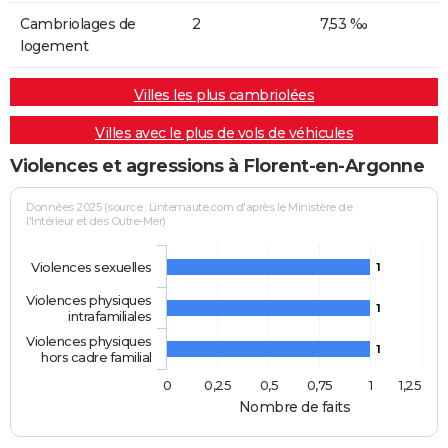
Cambriolages de
2
7,53 ‰
logement
Villes les plus cambriolées
Villes avec le plus de vols de véhicules
Violences et agressions à Florent-en-Argonne
Données 2025 (source : Linternaute.com d'après le Ministère de
l'Intérieur et des Outre-Mer)
Violences sexuelles
1
Violences physiques
1
intrafamiliales
Violences physiques
1
hors cadre familial
0
0,25
0,5
0,75
1
1,25
Nombre de faits