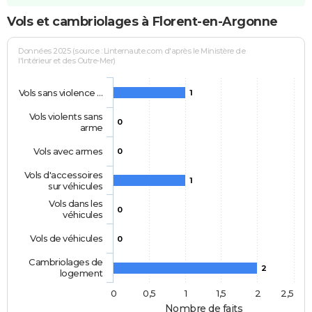
Vols et cambriolages à Florent-en-Argonne
Données 2025 (source : Linternaute.com d'après le Ministère de
l'Intérieur et des Outre-Mer)
Vols sans violence …
1
Vols violents sans
0
arme
Vols avec armes
0
Vols d'accessoires
1
sur véhicules
Vols dans les
0
véhicules
Vols de véhicules
0
Cambriolages de
2
logement
0
0,5
1
1,5
2
2,5
Nombre de faits