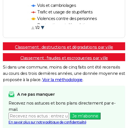
Vols et cambriolages
Trafic et usage de stupéfiants
Violences contre des personnes
Destructions et dégradations
1/2
Escroqueries et fraudes
Classement : destructions et dégradations par ville
Classement : fraudes et escroqueries par ville
Si dans une commune, moins de cinq faits ont été recensés
au cours des trois dernières années, une donnée moyenne est
proposée à la place.
Voir la méthodologie
.
A ne pas manquer
Recevez nos astuces et bons plans directement par e-
mail.
Je m'abonne
En savoir plus sur notre politique de confidentialité