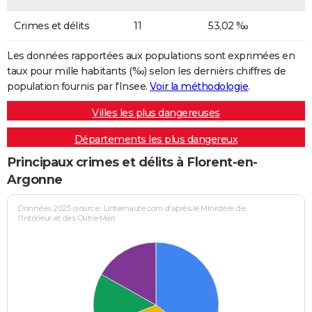
Crimes et délits
11
53,02 ‰
Les données rapportées aux populations sont exprimées en
taux pour mille habitants (‰) selon les dernièrs chiffres de
population fournis par l'Insee.
Voir la méthodologie
.
Villes les plus dangereuses
Départements les plus dangereux
Principaux crimes et délits à Florent-en-
Argonne
Données 2025 (source : Linternaute.com d'après le Ministère de
l'Intérieur et des Outre-Mer)