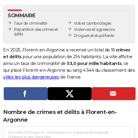
City break
Voyage de noces
Climat
Destinations
Voyage nature
Forum
+
PHOTO
SOMMAIRE
GUIDES D'ACHAT
Taux de criminalité
Vols et cambriolages
Répartition des crimes et
Violences et agressions
BONS PLANS
délits
Drogues et stupéfiants
CARTE DE VOEUX
En 2025, Florent-en-Argonne a recensé un total de
11 crimes
Carte Bonne année
Carte Pâques
Carte de Noël
Carte Saint-Valentin
Carte d'anniversaire
et délits
pour une population de 214 habitants. La ville affiche
DICTIONNAIRE
ainsi un taux de criminalité de
53,0 pour mille habitants
, ce
Biographies
Expressions
Dictionnaire
Citations
Proverbes
qui place Florent-en-Argonne au rang 4 544 du classement des
PROGRAMME TV
villes les plus dangereuses
de France.
COPAINS D'AVANT
Se connecter
Collèges
Universités
Service militaire
S'inscrire
Lycées
Primaires
Entreprises
Avis de recherche
AVIS DE DÉCÈS
FORUM
Nombre de crimes et délits à Florent-en-
Lifestyle
Sport
Television
Cinema
Bricolage
Culture
Auto
Voyage
Argonne
Données 2025 (source : Linternaute.com d'après le Ministère de
l'Intérieur et des Outre-Mer)