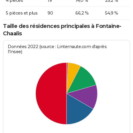
4 pièces
19
14,0 %
25,2 %
5 pièces et plus
90
66,2 %
54,9 %
Taille des résidences principales à Fontaine-
Chaalis
Données 2022 (source : Linternaute.com d'après
l'Insee)