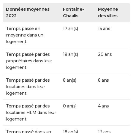
Données moyennes
Fontaine-
Moyenne
2022
Chaalis
des villes
Temps passé en
17 an(s)
15 ans
moyenne dans un
logement
Temps passé par des
19 an(s)
20 ans
propriétaires dans leur
logement
Temps passé par des
8 an(s)
8 ans
locataires dans leur
logement
Temps passé par des
0 an(s)
4 ans
locataires HLM dans leur
logement
Temps passé dans un
18 an(s)
13 ans