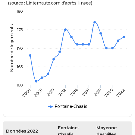
(source : Linternaute.com d'après l'Insee)
180
Nombre de logements
175
170
165
160
2022
2014
2006
2016
2008
2018
2010
2020
2012
Fontaine-Chaalis
Fontaine-
Moyenne
Données 2022
Chaalis
des villes