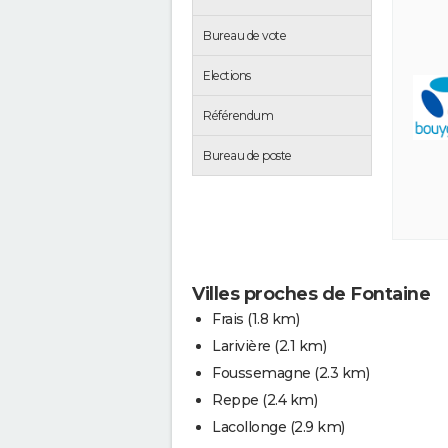
Bureau de vote
Elections
Référendum
Bureau de poste
Villes proches de Fontaine
Frais
(1.8 km)
Larivière
(2.1 km)
Foussemagne
(2.3 km)
Reppe
(2.4 km)
Lacollonge
(2.9 km)