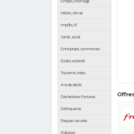
Emploi, chômage
Météo, climat
Impôts, IFI
Santé, social
Entreprises, commerces
Ecoles, scolarité
Tourisme, loisirs
Avis de décès
Offres
Déchetterie Fontaine
Délinquance
Risques naturels
Pollution