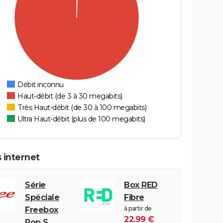
Débit inconnu
Haut-débit (de 3 à 30 megabits)
Très Haut-débit (de 30 à 100 megabits)
Ultra Haut-débit (plus de 100 megabits)
 internet
Série
Box RED
Spéciale
Fibre
à partir de
Freebox
22.99 €
Pop S