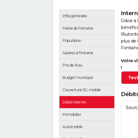
Intern
Infos générales
Grâce à 
bénéfici
Mairie de Fontaine
l'Autor
Population
plus de 
Fontain
Salaires à Fontaine
Votre v
Prix de l'eau
!
Test
Budget municipal
Couverture 5G, mobile
Débits
Débit Internet
Source
Immobilier
Automobile