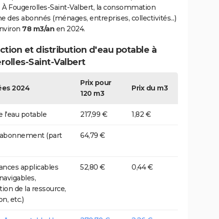
 À Fougerolles-Saint-Valbert, la consommation
des abonnés (ménages, entreprises, collectivités...)
environ
78 m3/an
en 2024.
tion et distribution d'eau potable à
olles-Saint-Valbert
Prix pour
es 2024
Prix du m3
120 m3
e l'eau potable
217,99 €
1,82 €
 abonnement (part
64,79 €
nces applicables
52,80 €
0,44 €
 navigables,
tion de la ressource,
on, etc.)