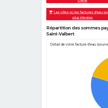
chère
Les villes où les factures d'eau so
plus élevées
Répartition des sommes pay
Saint-Valbert
Détail de votre facture d'eau (sour