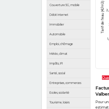
Tarif de l'eau (€/m3)
Couverture 5G, mobile
2
Débit Internet
Immobilier
Automobile
1
Emploi, chômage
Météo, climat
Impôts, IFI
Santé, social
Qual
Entreprises, commerces
Factur
Ecoles, scolarité
Valber
Pour un
Tourisme, loisirs
estimati