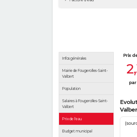
Prix d
Infos générales
2
Mairie de Fougerolles-Saint-
Valbert
par
Population
Salaires à Fougerolles-Saint-
Evolut
Valbert
Valber
Prix de l'eau
(sour
Budget municipal