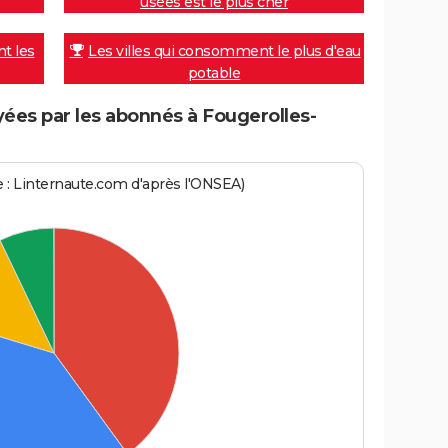
usées est le plus cher
nt les
Les villes qui consomment le plus d'eau
potable
ées par les abonnés à Fougerolles-
ce : Linternaute.com d'après l'ONSEA)