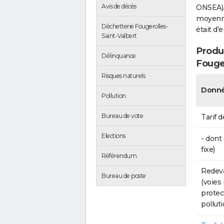
Avis de décès
ONSEA).
moyenne 
Déchetterie Fougerolles-
était d'
Saint-Valbert
Produc
Délinquance
Fouger
Risques naturels
Donné
Pollution
Bureau de vote
Tarif d
Elections
- dont
fixe)
Référendum
Redeva
Bureau de poste
(voies
protec
polluti