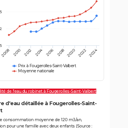
,5
2
,5
2016
2020
2010
2024
2014
2018
2008
2022
2012
Prix à Fougerolles-Saint-Valbert
Moyenne nationale
ité de l'eau du robinet à Fougerolles-Saint-Valbert
e d'eau détaillée à Fougerolles-Saint-
t
e consommation moyenne de 120 m3/an,
on pour une famille avec deux enfants (Source :