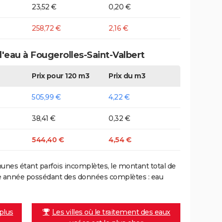
23,52 €
0,20 €
258,72 €
2,16 €
d'eau à Fougerolles-Saint-Valbert
Prix pour 120 m3
Prix du m3
505,99 €
4,22 €
38,41 €
0,32 €
544,40 €
4,54 €
nes étant parfois incomplètes, le montant total de
ière année possédant des données complètes : eau
 plus
Les villes où le traitement des eaux