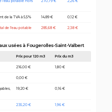
de l'eau potable Hors
270,79 €
2,26 €
t de la TVA à 5,5%
14,89 €
0,12 €
tal de l'eau potable
285,68 €
2,38 €
aux usées à Fougerolles-Saint-Valbert
Prix pour 120 m3
Prix du m3
216,00 €
1,80 €
0,00 €
ables,
19,20 €
0,16 €
235,20 €
1,96 €