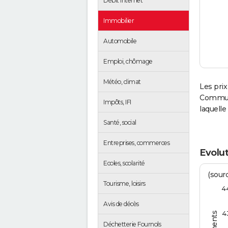
Débit Internet
Immobilier
Automobile
Emploi, chômage
Météo, climat
Les prix
Communa
Impôts, IFI
laquell
Santé, social
Entreprises, commerces
Evolut
Ecoles, scolarité
(sourc
Tourisme, loisirs
4
Avis de décès
4
Déchetterie Fournols