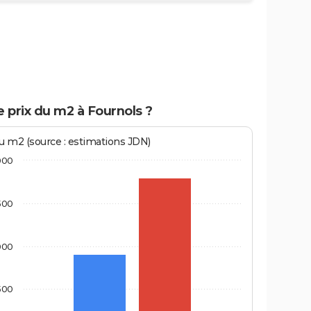
e prix du m2 à Fournols ?
au m2 (source : estimations JDN)
000
500
000
500