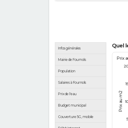
Quel l
Infos générales
Prix 
Mairie de Fournols
2
Population
Salaires à Fournols
1
Prix au m2
Prix de l'eau
1
Budget municipal
Couverture 5G, mobile