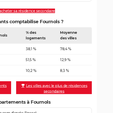
 acheter sa résidence secondaire
ts comptabilise Fournols ?
% des
Moyenne
nols
logements
des villes
38,1 %
78,4 %
51,5 %
12,9 %
10,2 %
8,3 %
ents
Les villes avec le plus de résidences
secondaires
partements à Fournols