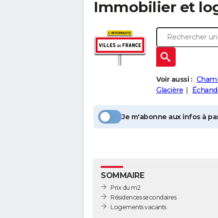
Immobilier et l
Voir aussi :
Chamb
Glacière
Échand
Je m'abonne aux infos à pas
SOMMAIRE
Prix du m2
Résidences secondaires
Logements vacants