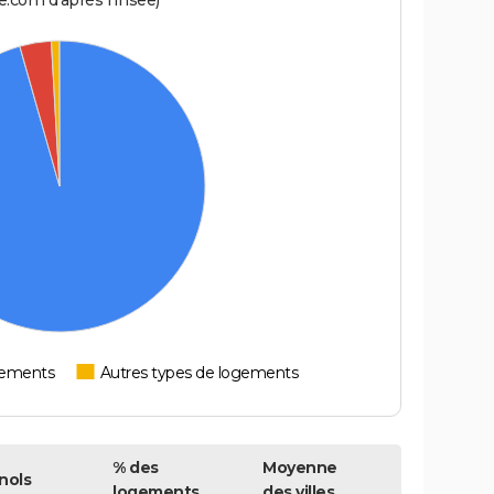
.com d'après l'Insee)
tements
Autres types de logements
% des
Moyenne
nols
logements
des villes