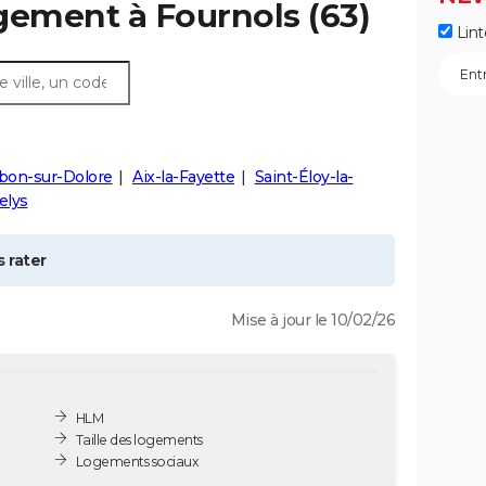
ogement à
Fournols
(63)
Lint
on-sur-Dolore
Aix-la-Fayette
Saint-Éloy-la-
elys
 rater
Mise à jour le 10/02/26
HLM
Taille des logements
Logements sociaux