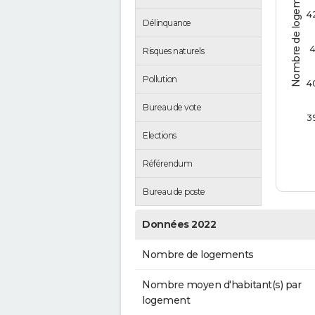
Nombre de logements
4
Délinquance
4
Risques naturels
Pollution
4
Bureau de vote
3
Elections
Référendum
Bureau de poste
Données 2022
Nombre de logements
Nombre moyen d'habitant(s) par
logement