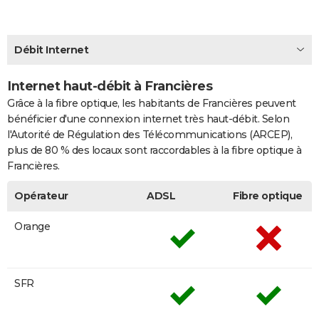
City break
Voyage de noces
Climat
Destinations
Voyage nature
Forum
+
PHOTO
GUIDES D'ACHAT
Débit Internet
BONS PLANS
Internet haut-débit à Francières
Grâce à la fibre optique, les habitants de Francières peuvent
CARTE DE VOEUX
bénéficier d'une connexion internet très haut-débit. Selon
Carte Bonne année
Carte Pâques
Carte de Noël
Carte Saint-Valentin
Carte d'anniversaire
DICTIONNAIRE
l'Autorité de Régulation des Télécommunications (ARCEP),
plus de 80 % des locaux sont raccordables à la fibre optique à
Biographies
Expressions
Dictionnaire
Citations
Proverbes
PROGRAMME TV
Francières.
COPAINS D'AVANT
Opérateur
ADSL
Fibre optique
Se connecter
Collèges
Universités
Service militaire
S'inscrire
Lycées
Primaires
Entreprises
Avis de recherche
AVIS DE DÉCÈS
Orange
FORUM
Lifestyle
Sport
Television
Cinema
Bricolage
Culture
Auto
Voyage
SFR