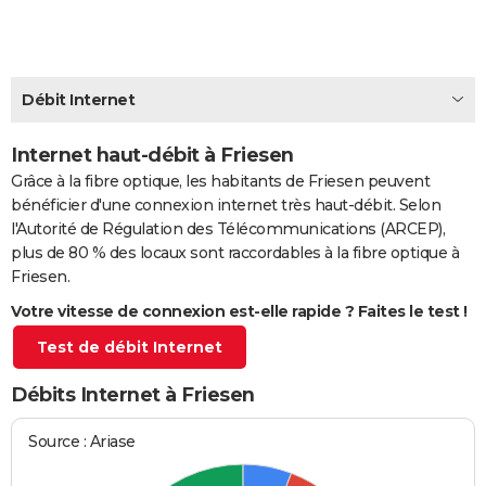
City break
Voyage de noces
Climat
Destinations
Voyage nature
Forum
+
PHOTO
GUIDES D'ACHAT
Débit Internet
BONS PLANS
Internet haut-débit à Friesen
CARTE DE VOEUX
Grâce à la fibre optique, les habitants de Friesen peuvent
Carte Bonne année
Carte Pâques
Carte de Noël
Carte Saint-Valentin
Carte d'anniversaire
DICTIONNAIRE
bénéficier d'une connexion internet très haut-débit. Selon
l'Autorité de Régulation des Télécommunications (ARCEP),
Biographies
Expressions
Dictionnaire
Citations
Proverbes
PROGRAMME TV
plus de 80 % des locaux sont raccordables à la fibre optique à
Friesen.
COPAINS D'AVANT
Votre vitesse de connexion est-elle rapide ? Faites le test !
Se connecter
Collèges
Universités
Service militaire
S'inscrire
Lycées
Primaires
Entreprises
Avis de recherche
AVIS DE DÉCÈS
Test de débit Internet
FORUM
Débits Internet à Friesen
Lifestyle
Sport
Television
Cinema
Bricolage
Culture
Auto
Voyage
Source : Ariase