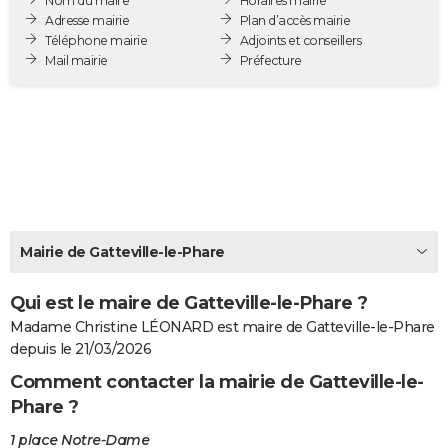
Nom du maire
Horaires mairie
City break
Voyage de noces
Climat
Destinations
Voyage nature
Forum
+
Adresse mairie
Plan d’accès mairie
PHOTO
Téléphone mairie
Adjoints et conseillers
Mail mairie
Préfecture
GUIDES D'ACHAT
BONS PLANS
CARTE DE VOEUX
Carte Bonne année
Carte Pâques
Carte de Noël
Carte Saint-Valentin
Carte d'anniversaire
DICTIONNAIRE
Biographies
Expressions
Dictionnaire
Citations
Proverbes
PROGRAMME TV
Mairie de Gatteville-le-Phare
COPAINS D'AVANT
Qui est le maire de Gatteville-le-Phare ?
Se connecter
Collèges
Universités
Service militaire
S'inscrire
Lycées
Primaires
Entreprises
Avis de recherche
AVIS DE DÉCÈS
Madame Christine LÉONARD est maire de Gatteville-le-Phare
FORUM
depuis le 21/03/2026
Comment contacter la mairie de Gatteville-le-
Lifestyle
Sport
Television
Cinema
Bricolage
Culture
Auto
Voyage
Phare ?
1 place Notre-Dame