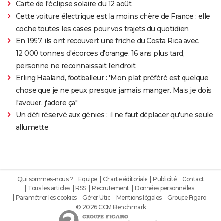
Carte de l'éclipse solaire du 12 août
Cette voiture électrique est la moins chère de France : elle
coche toutes les cases pour vos trajets du quotidien
En 1997, ils ont recouvert une friche du Costa Rica avec
12 000 tonnes d'écorces d'orange. 16 ans plus tard,
personne ne reconnaissait l'endroit
Erling Haaland, footballeur : "Mon plat préféré est quelque
chose que je ne peux presque jamais manger. Mais je dois
l'avouer, j'adore ça"
Un défi réservé aux génies : il ne faut déplacer qu'une seule
allumette
Qui sommes-nous ?
Equipe
Charte éditoriale
Publicité
Contact
Tous les articles
RSS
Recrutement
Données personnelles
Paramétrer les cookies
Gérer Utiq
Mentions légales
Groupe Figaro
© 2026 CCM Benchmark