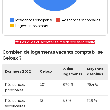
Résidences principales
Résidences secondaires
Logements vacants
Les villes où acheter sa résidence secondaire
Combien de logements vacants comptabilise
Geloux ?
% des
Moyenne
Données 2022
Geloux
logements
des villes
Résidences
301
87,0 %
78,4 %
principales
Résidences
13
3,8 %
12,9 %
secondaires