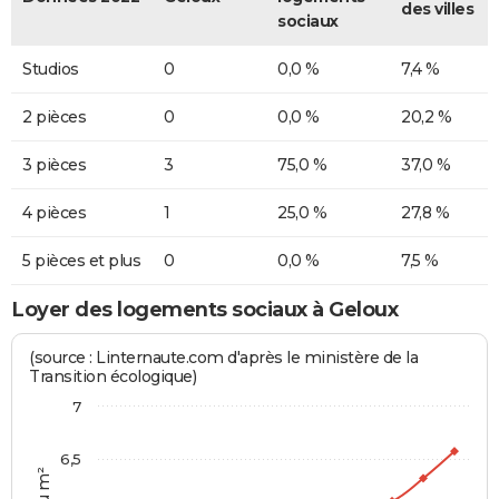
des villes
sociaux
Studios
0
0,0 %
7,4 %
2 pièces
0
0,0 %
20,2 %
3 pièces
3
75,0 %
37,0 %
4 pièces
1
25,0 %
27,8 %
5 pièces et plus
0
0,0 %
7,5 %
Loyer des logements sociaux à Geloux
(source : Linternaute.com d'après le ministère de la
Transition écologique)
7
6,5