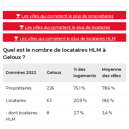
Les villes qui comptent le plus de propriétaires
Les villes qui comptent le plus de locataires
Les villes qui comptent le plus de locataires HLM
Quel est le nombre de locataires HLM à
Geloux ?
% des
Moyenne
Données 2022
Geloux
logements
des villes
Propriétaires
226
75,1 %
78,6 %
Locataires
63
20,9 %
18,6 %
- dont locataires
8
2,7 %
3,4 %
HLM