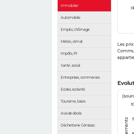
Immobilier
0
Automobile
Emploi, chômage
Météo, climat
Les prix
Communa
Impôts, IFI
apparti
Santé, social
Entreprises, commerces
Evolut
Ecoles, scolarité
(sourc
Tourisme, loisirs
1
Avis de décès
Déchetterie Génissac