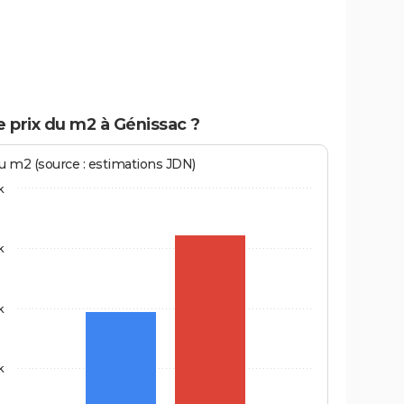
e prix du m2 à Génissac ?
au m2 (source : estimations JDN)
k
k
k
k