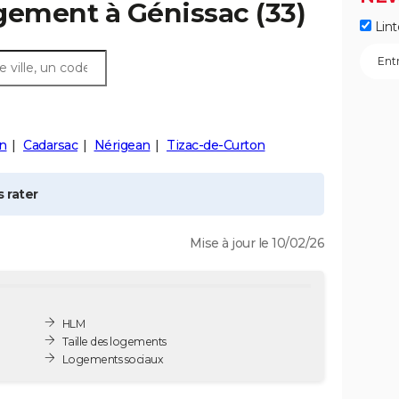
ogement à
Génissac
(33)
Lint
n
Cadarsac
Nérigean
Tizac-de-Curton
 rater
Mise à jour le 10/02/26
HLM
Taille des logements
Logements sociaux