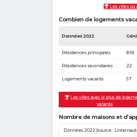
Les villes où
Combien de logements vacan
Données 2022
Géni
Résidences principales
839
Résidences secondaires
22
Logements vacants
57
Les villes avec le plus de logem
vacants
Nombre de maisons et d'ap
Données 2022 (source : Linternaute