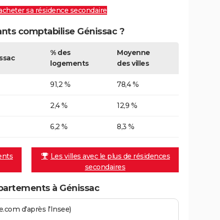
 acheter sa résidence secondaire
ts comptabilise Génissac ?
% des
Moyenne
ssac
logements
des villes
91,2 %
78,4 %
2,4 %
12,9 %
6,2 %
8,3 %
ents
Les villes avec le plus de résidences
secondaires
partements à Génissac
.com d'après l'Insee)