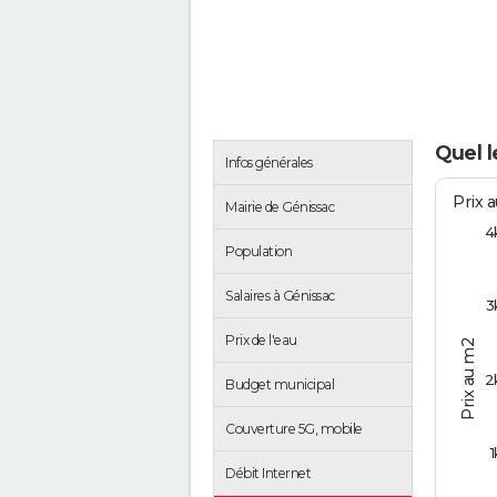
Quel l
Infos générales
Prix 
Mairie de Génissac
4
Population
Salaires à Génissac
3
Prix de l'eau
Prix au m2
2
Budget municipal
Couverture 5G, mobile
1
Débit Internet