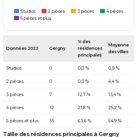
Studios
2 pièces
3 pièces
4 pièces
5 pièces et plus
% des
Moyenne
Données 2022
Gergny
résidences
des villes
principales
Studios
0
0,0 %
0,9 %
2 pièces
0
0,0 %
4,4 %
3 pièces
7
12,7 %
13,4 %
4 pièces
12
21,8 %
25,2 %
5 pièces et plus
35
63,6 %
54,9 %
Taille des résidences principales à Gergny