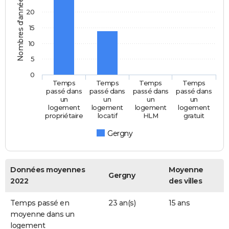
Nombres d'années
20
15
10
5
0
Temps
Temps
Temps
Temps
passé dans
passé dans
passé dans
passé dans
un
un
un
un
logement
logement
logement
logement
propriétaire
locatif
HLM
gratuit
Gergny
Données moyennes
Moyenne
Gergny
2022
des villes
Temps passé en
23 an(s)
15 ans
moyenne dans un
logement