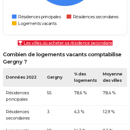
Résidences principales
Résidences secondaires
Logements vacants
Les villes où acheter sa résidence secondaire
Combien de logements vacants comptabilise
Gergny ?
% des
Moyenne
Données 2022
Gergny
logements
des villes
Résidences
55
78,6 %
78,4 %
principales
Résidences
3
4,3 %
12,9 %
secondaires