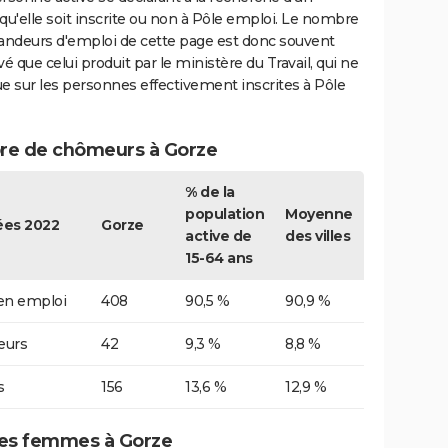
qu'elle soit inscrite ou non à Pôle emploi. Le nombre
ndeurs d'emploi de cette page est donc souvent
vé que celui produit par le ministère du Travail, qui ne
e sur les personnes effectivement inscrites à Pôle
e de chômeurs à Gorze
% de la
population
Moyenne
es 2022
Gorze
active de
des villes
15-64 ans
 en emploi
408
90,5 %
90,9 %
urs
42
9,3 %
8,8 %
s
156
13,6 %
12,9 %
es femmes à Gorze