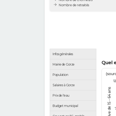
Nombre de retraités
Infos générales
Quel 
Mairie de Gorze
(sourc
Population
1
Salaires à Gorze
% de la pop. active de 15 - 64 ans
Prix de l'eau
Budget municipal