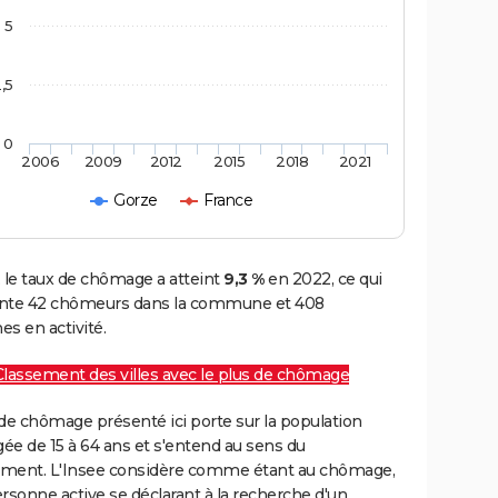
5
,5
0
2006
2009
2012
2015
2018
2021
Gorze
France
 le taux de chômage a atteint
9,3 %
en 2022, ce qui
nte 42 chômeurs dans la commune et 408
s en activité.
Classement des villes avec le plus de chômage
de chômage présenté ici porte sur la population
gée de 15 à 64 ans et s'entend au sens du
ment. L'Insee considère comme étant au chômage,
rsonne active se déclarant à la recherche d'un