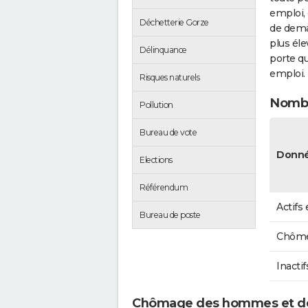
emploi, 
Déchetterie Gorze
de dema
plus éle
Délinquance
porte qu
emploi.
Risques naturels
Nombr
Pollution
Bureau de vote
Donné
Elections
Référendum
Actifs
Bureau de poste
Chôme
Inactif
Chômage des hommes et d