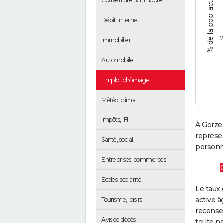
Couverture 5G, mobile
Débit Internet
2
Immobilier
Automobile
Emploi, chômage
Météo, climat
Impôts, IFI
À Gorze,
représe
Santé, social
personne
Entreprises, commerces
Ecoles, scolarité
Le taux 
active â
Tourisme, loisirs
recense
Avis de décès
toute pe