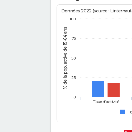
Données 2022 (source : Linternaute
100
% de la pop. active de 15-64 ans
75
50
25
0
Taux d'activité
H