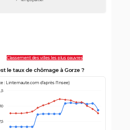
Classement des villes les plus pauvres
est le taux de chômage à Gorze ?
e : Linternaute.com d'après l'Insee)
2,5
10
7,5