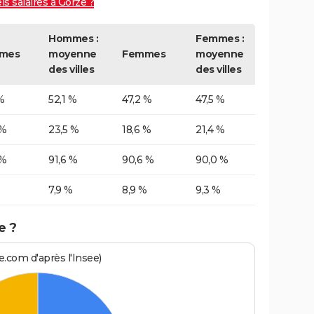
ls salaires à Gorze ?
Hommes :
Femmes :
mes
moyenne
Femmes
moyenne
des villes
des villes
%
52,1 %
47,2 %
47,5 %
 %
23,5 %
18,6 %
21,4 %
 %
91,6 %
90,6 %
90,0 %
7,9 %
8,9 %
9,3 %
e ?
.com d'après l'Insee)