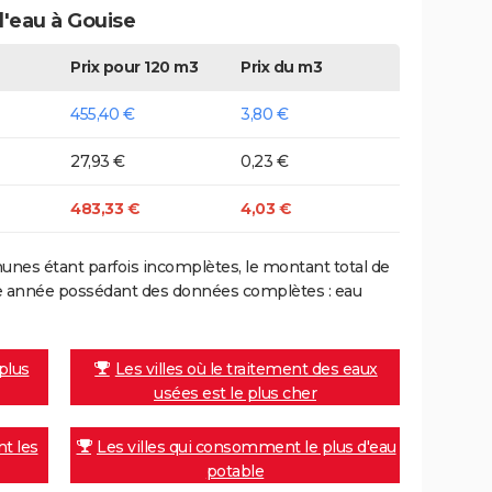
d'eau à Gouise
Prix pour 120 m3
Prix du m3
455,40 €
3,80 €
27,93 €
0,23 €
483,33 €
4,03 €
nes étant parfois incomplètes, le montant total de
ière année possédant des données complètes : eau
 plus
Les villes où le traitement des eaux
usées est le plus cher
nt les
Les villes qui consomment le plus d'eau
potable