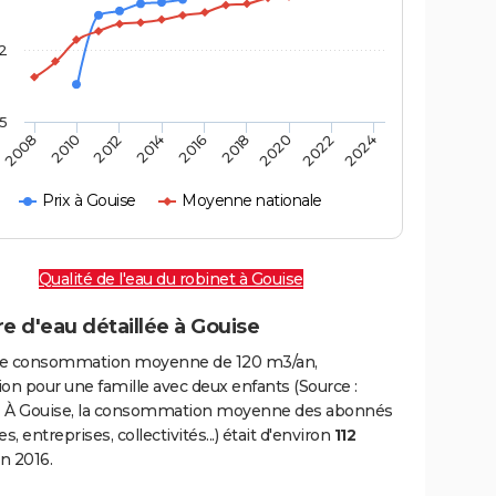
2
,5
2016
2020
2010
2024
2014
2018
2008
2022
2012
Prix à Gouise
Moyenne nationale
Qualité de l'eau du robinet à Gouise
e d'eau détaillée à Gouise
e consommation moyenne de 120 m3/an,
on pour une famille avec deux enfants (Source :
 À Gouise, la consommation moyenne des abonnés
, entreprises, collectivités...) était d'environ
112
n 2016.