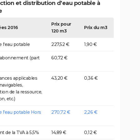
tion et distribution d'eau potable à
e
Prix pour
es 2016
Prix du m3
120 m3
e l'eau potable
227,52 €
1,90 €
 abonnement (part
60,72 €
nces applicables
43,20 €
0,36 €
 navigables,
tion de la ressource,
on, etc.)
de l'eau potable Hors
270,72 €
2,26 €
t de la TVA à 5,5%
14,89 €
0,12 €