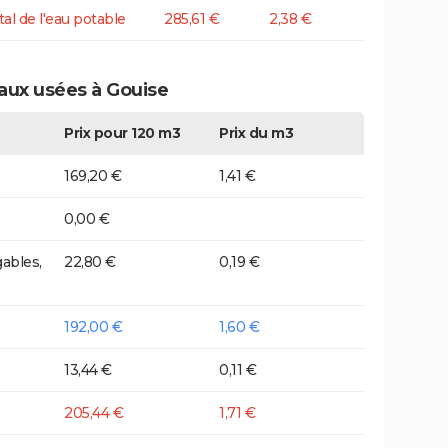
tal de l'eau potable
285,61 €
2,38 €
eaux usées à Gouise
Prix pour 120 m3
Prix du m3
169,20 €
1,41 €
0,00 €
ables,
22,80 €
0,19 €
192,00 €
1,60 €
13,44 €
0,11 €
205,44 €
1,71 €