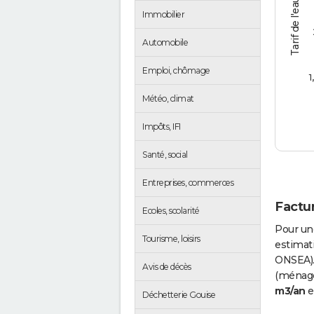
Tarif de l'eau (€/m3)
Immobilier
Automobile
Emploi, chômage
1
Météo, climat
Impôts, IFI
Santé, social
Entreprises, commerces
Factur
Ecoles, scolarité
Pour un
Tourisme, loisirs
estimati
ONSEA).
Avis de décès
(ménages
m3/an
e
Déchetterie Gouise