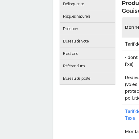
Produc
Délinquance
Gouis
Risques naturels
Donné
Pollution
Bureau de vote
Tarif d
Elections
- dont
fixe)
Référendum
Redeva
Bureau de poste
(voies
protec
polluti
Tarif 
Taxe
Montan