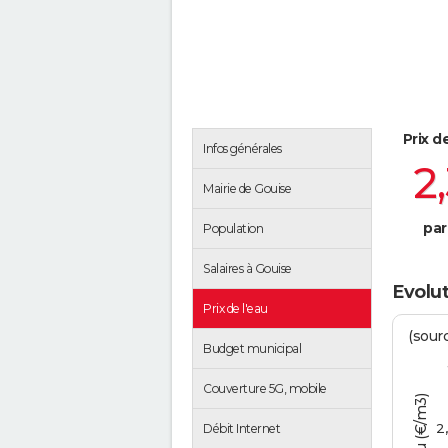
Prix d
Infos générales
2
Mairie de Gouise
par
Population
Salaires à Gouise
Evolut
Prix de l'eau
(sour
Budget municipal
Couverture 5G, mobile
2
Débit Internet