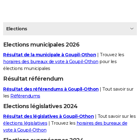
City break
Voyage de noces
Climat
Destinations
Voyage nature
Forum
+
PHOTO
GUIDES D'ACHAT
Elections
BONS PLANS
Elections municipales 2026
CARTE DE VOEUX
Résultat de la municipale à Goupil-Othon
| Trouvez les
Carte Bonne année
Carte Pâques
Carte de Noël
Carte Saint-Valentin
Carte d'anniversaire
DICTIONNAIRE
horaires des bureaux de vote à Goupil-Othon
pour les
élections municipales
Biographies
Expressions
Dictionnaire
Citations
Proverbes
PROGRAMME TV
Résultat référendum
COPAINS D'AVANT
Résultat des référendums à Goupil-Othon
| Tout savoir sur
Se connecter
Collèges
Universités
Service militaire
S'inscrire
Lycées
Primaires
Entreprises
Avis de recherche
les
Référendums
AVIS DE DÉCÈS
Elections législatives 2024
FORUM
Résultat des législatives à Goupil-Othon
| Tout savoir sur les
Lifestyle
Sport
Television
Cinema
Bricolage
Culture
Auto
Voyage
élections législatives
| Trouvez les
horaires des bureaux de
vote à Goupil-Othon