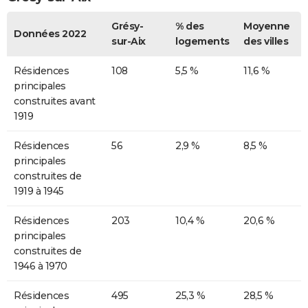
Grésy-
% des
Moyenne
Données 2022
sur-Aix
logements
des villes
Résidences
108
5,5 %
11,6 %
principales
construites avant
1919
Résidences
56
2,9 %
8,5 %
principales
construites de
1919 à 1945
Résidences
203
10,4 %
20,6 %
principales
construites de
1946 à 1970
Résidences
495
25,3 %
28,5 %