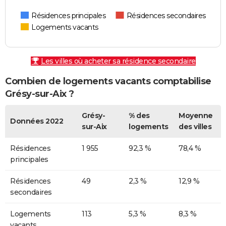
Résidences principales
Résidences secondaires
Logements vacants
Les villes où acheter sa résidence secondaire
Combien de logements vacants comptabilise
Grésy-sur-Aix ?
Grésy-
% des
Moyenne
Données 2022
sur-Aix
logements
des villes
Résidences
1 955
92,3 %
78,4 %
principales
Résidences
49
2,3 %
12,9 %
secondaires
Logements
113
5,3 %
8,3 %
vacants