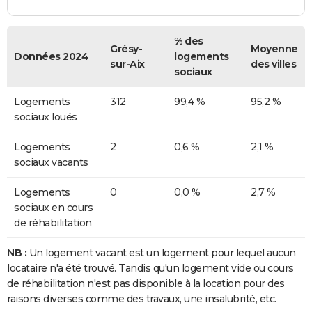
% des
Grésy-
Moyenne
Données 2024
logements
sur-Aix
des villes
sociaux
Logements
312
99,4 %
95,2 %
sociaux loués
Logements
2
0,6 %
2,1 %
sociaux vacants
Logements
0
0,0 %
2,7 %
sociaux en cours
de réhabilitation
NB :
Un logement vacant est un logement pour lequel aucun
locataire n'a été trouvé. Tandis qu'un logement vide ou cours
de réhabilitation n'est pas disponible à la location pour des
raisons diverses comme des travaux, une insalubrité, etc.