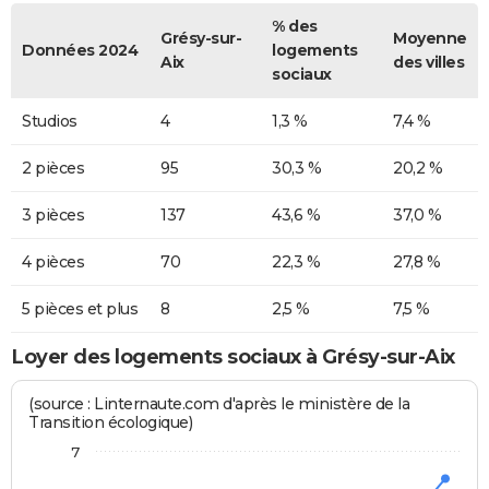
% des
Grésy-sur-
Moyenne
Données 2024
logements
Aix
des villes
sociaux
Studios
4
1,3 %
7,4 %
2 pièces
95
30,3 %
20,2 %
3 pièces
137
43,6 %
37,0 %
4 pièces
70
22,3 %
27,8 %
5 pièces et plus
8
2,5 %
7,5 %
Loyer des logements sociaux à Grésy-sur-Aix
(source : Linternaute.com d'après le ministère de la
Transition écologique)
7