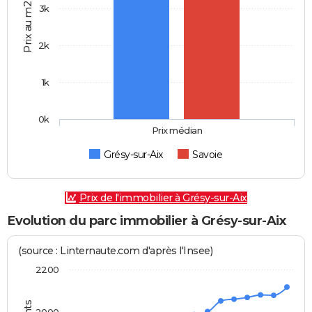
Prix au m2
3k
2k
1k
0k
Prix médian
Grésy-sur-Aix
Savoie
Prix de l'immobilier à Grésy-sur-Aix
Evolution du parc immobilier à Grésy-sur-Aix
(source : Linternaute.com d'après l'Insee)
2200
2000