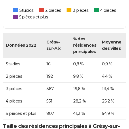
Studios
2 pièces
3 pièces
4 pièces
5 pièces et plus
% des
Grésy-
Moyenne
Données 2022
résidences
sur-Aix
des villes
principales
Studios
16
0,8 %
0,9 %
2 pièces
192
9,8 %
4,4 %
3 pièces
387
19,8 %
13,4 %
4 pièces
551
28,2 %
25,2 %
5 pièces et plus
807
41,3 %
54,9 %
Taille des résidences principales à Grésy-sur-