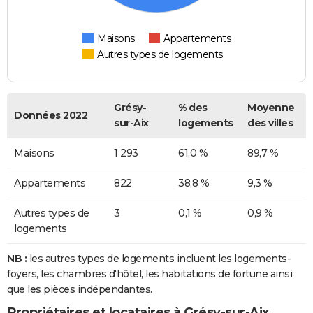
Maisons
Appartements
Autres types de logements
Grésy-
% des
Moyenne
Données 2022
sur-Aix
logements
des villes
Maisons
1 293
61,0 %
89,7 %
Appartements
822
38,8 %
9,3 %
Autres types de
3
0,1 %
0,9 %
logements
NB :
les autres types de logements incluent les logements-
foyers, les chambres d'hôtel, les habitations de fortune ainsi
que les pièces indépendantes.
Propriétaires et locataires à Grésy-sur-Aix