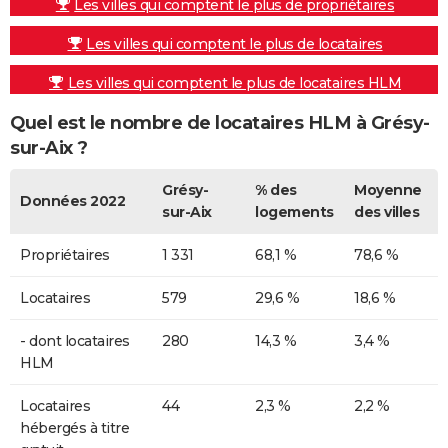
Les villes qui comptent le plus de propriétaires
Les villes qui comptent le plus de locataires
Les villes qui comptent le plus de locataires HLM
Quel est le nombre de locataires HLM à Grésy-
sur-Aix ?
Grésy-
% des
Moyenne
Données 2022
sur-Aix
logements
des villes
Propriétaires
1 331
68,1 %
78,6 %
Locataires
579
29,6 %
18,6 %
- dont locataires
280
14,3 %
3,4 %
HLM
Locataires
44
2,3 %
2,2 %
hébergés à titre