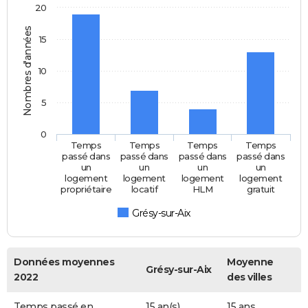
20
Nombres d'années
15
10
5
0
Temps
Temps
Temps
Temps
passé dans
passé dans
passé dans
passé dans
un
un
un
un
logement
logement
logement
logement
propriétaire
locatif
HLM
gratuit
Grésy-sur-Aix
Données moyennes
Moyenne
Grésy-sur-Aix
2022
des villes
Temps passé en
15 an(s)
15 ans