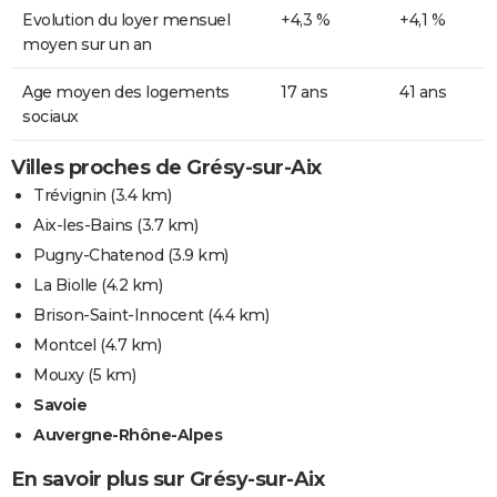
Evolution du loyer mensuel
+4,3 %
+4,1 %
moyen sur un an
Age moyen des logements
17 ans
41 ans
sociaux
Villes proches de Grésy-sur-Aix
Trévignin
(3.4 km)
Aix-les-Bains
(3.7 km)
Pugny-Chatenod
(3.9 km)
La Biolle
(4.2 km)
Brison-Saint-Innocent
(4.4 km)
Montcel
(4.7 km)
Mouxy
(5 km)
Savoie
Auvergne-Rhône-Alpes
En savoir plus sur Grésy-sur-Aix