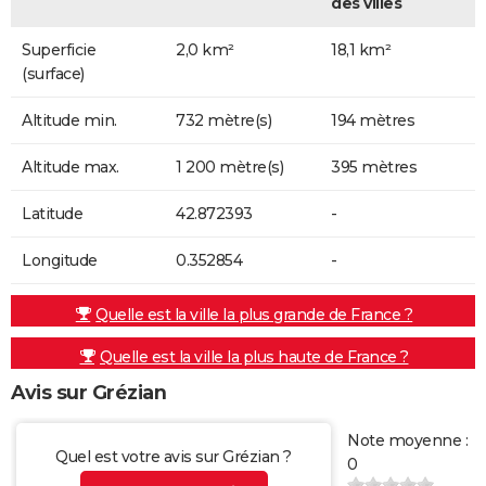
des villes
Superficie
2,0 km²
18,1 km²
(surface)
Altitude min.
732 mètre(s)
194 mètres
Altitude max.
1 200 mètre(s)
395 mètres
Latitude
42.872393
-
Longitude
0.352854
-
Quelle est la ville la plus grande de France ?
Quelle est la ville la plus haute de France ?
Avis sur Grézian
Note moyenne :
Quel est votre avis sur Grézian ?
0