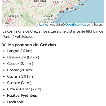
Leaflet
|
Map data ©
OpenStreetMap
contributors
La commune de Grézian se situe à une distance de 683 km de
Paris (à vol d'oiseau).
Villes proches de Grézian
Lançon
(1.6 km)
Bazus-Aure
(1.8 km)
Gouaux
(2.4 km)
Cadéac
(2.8 km)
Guchan
(2.9 km)
Guchen
(3 km)
Cazaux-Debat
(3 km)
Hautes-Pyrénées
Occitanie