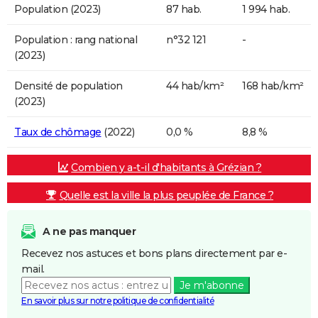
Population (2023)
87 hab.
1 994 hab.
Population : rang national
n°32 121
-
(2023)
Densité de population
44 hab/km²
168 hab/km²
(2023)
Taux de chômage
(2022)
0,0 %
8,8 %
Combien y a-t-il d'habitants à Grézian ?
Quelle est la ville la plus peuplée de France ?
A ne pas manquer
Recevez nos astuces et bons plans directement par e-
mail.
Je m'abonne
En savoir plus sur notre politique de confidentialité