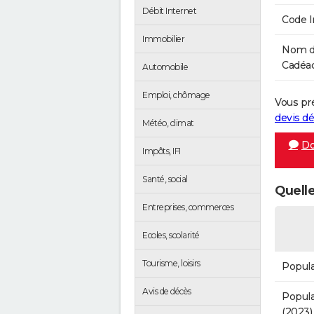
Débit Internet
Code 
Immobilier
Nom de
Cadéac
Automobile
Emploi, chômage
Vous pr
devis 
Météo, climat
Do
Impôts, IFI
Santé, social
Quelle
Entreprises, commerces
Ecoles, scolarité
Tourisme, loisirs
Popula
Avis de décès
Popula
(2023)