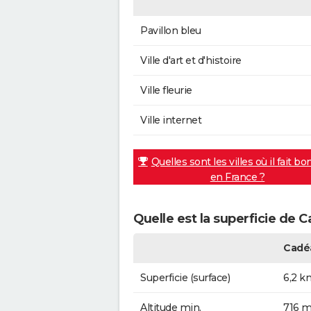
Pavillon bleu
Ville d'art et d'histoire
Ville fleurie
Ville internet
Quelles sont les villes où il fait bo
en France ?
Quelle est la superficie de 
Cadé
Superficie (surface)
6,2 k
Altitude min.
716 m