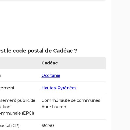
st le code postal de Cadéac ?
Cadéac
n
Occitanie
tement
Hautes-Pyrénées
ssement public de
Communauté de communes
ation
Aure Louron
communale (EPCI)
ostal (CP)
65240