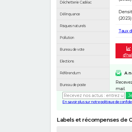
Déchetterie Cadéac
Densit
Délinquance
(2023)
Risques naturels
Taux 
Pollution
Bureau de vote
d'ha
Elections
A n
Référendum
Recevez
Bureau de poste
mail.
J
En savoir plus sur notre politique de confiden
Labels et récompenses de 