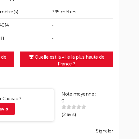
 mètre(s)
395 mètres
4014
-
11
-
e de
Quelle est la ville la plus haute de
France ?
Note moyenne :
ur Cadéac ?
0
vis
(
2
avis)
Signaler