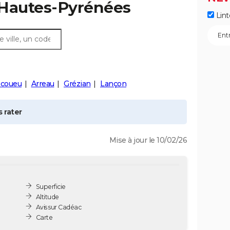
 Hautes-Pyrénées
Lint
ncoueu
Arreau
Grézian
Lançon
 rater
Mise à jour le 10/02/26
Superficie
Altitude
Avis sur Cadéac
Carte