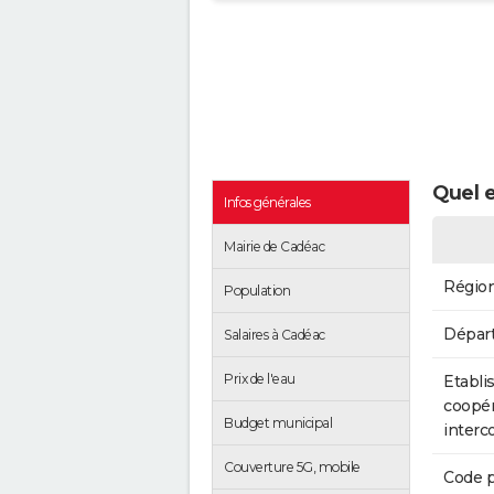
Quel e
Infos générales
Mairie de Cadéac
Régio
Population
Dépar
Salaires à Cadéac
Prix de l'eau
Etabli
coopér
Budget municipal
inter
Couverture 5G, mobile
Code p