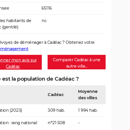
Insee
65116
s habitants de
nc
 (gentilé)
évoyez de déménager à Cadéac ? Obtenez votre
déménagement
.
Comparer Cadéac à une
nner mon avis sur
autre ville...
Cadéac
 est la population de Cadéac ?
Moyenne
Cadéac
des villes
tion (2023)
309 hab.
1 994 hab.
tion : rang national
n°21 508
-