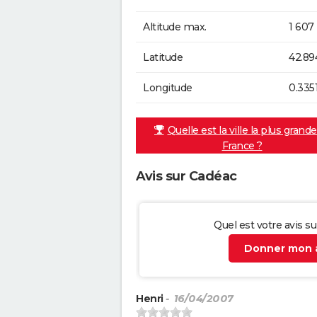
Altitude max.
1 607
Latitude
42.89
Longitude
0.3351
Quelle est la ville la plus grand
France ?
Avis sur Cadéac
Quel est votre avis s
Donner mon a
Henri
- 16/04/2007