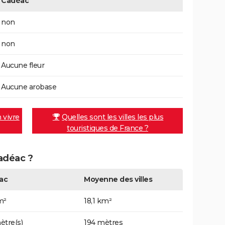
Cadéac
non
non
Aucune fleur
Aucune arobase
n vivre
Quelles sont les villes les plus
touristiques de France ?
Cadéac ?
ac
Moyenne des villes
m²
18,1 km²
ètre(s)
194 mètres