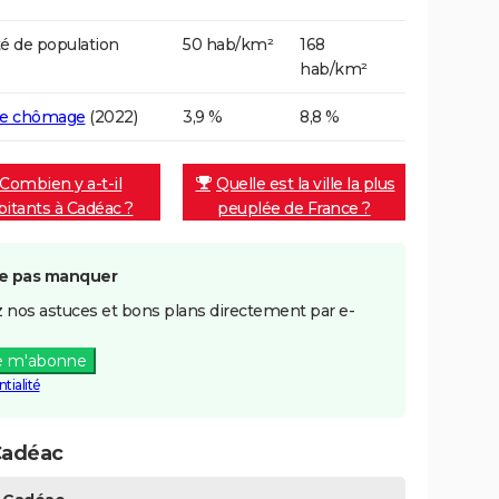
é de population
50 hab/km²
168
hab/km²
de chômage
(2022)
3,9 %
8,8 %
Combien y a-t-il
Quelle est la ville la plus
bitants à Cadéac ?
peuplée de France ?
e pas manquer
 nos astuces et bons plans directement par e-
e m'abonne
tialité
Cadéac