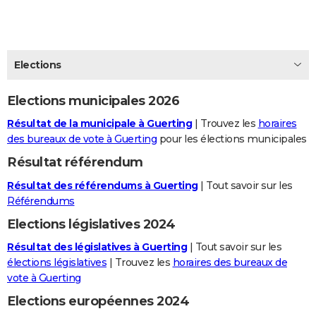
City break
Voyage de noces
Climat
Destinations
Voyage nature
Forum
+
PHOTO
GUIDES D'ACHAT
Elections
BONS PLANS
Elections municipales 2026
CARTE DE VOEUX
Résultat de la municipale à Guerting
| Trouvez les
horaires
Carte Bonne année
Carte Pâques
Carte de Noël
Carte Saint-Valentin
Carte d'anniversaire
DICTIONNAIRE
des bureaux de vote à Guerting
pour les élections municipales
Biographies
Expressions
Dictionnaire
Citations
Proverbes
PROGRAMME TV
Résultat référendum
Résultat des référendums à Guerting
| Tout savoir sur les
COPAINS D'AVANT
Référendums
Se connecter
Collèges
Universités
Service militaire
S'inscrire
Lycées
Primaires
Entreprises
Avis de recherche
AVIS DE DÉCÈS
Elections législatives 2024
FORUM
Résultat des législatives à Guerting
| Tout savoir sur les
élections législatives
| Trouvez les
horaires des bureaux de
Lifestyle
Sport
Television
Cinema
Bricolage
Culture
Auto
Voyage
vote à Guerting
Elections européennes 2024