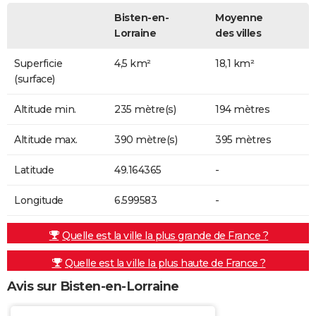
Bisten-en-
Moyenne
Lorraine
des villes
Superficie
4,5 km²
18,1 km²
(surface)
Altitude min.
235 mètre(s)
194 mètres
Altitude max.
390 mètre(s)
395 mètres
Latitude
49.164365
-
Longitude
6.599583
-
Quelle est la ville la plus grande de France ?
Quelle est la ville la plus haute de France ?
Avis sur Bisten-en-Lorraine