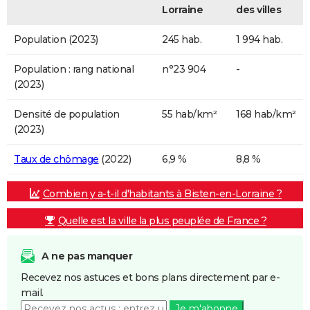
Lorraine
des villes
Population (2023)
245 hab.
1 994 hab.
Population : rang national
n°23 904
-
(2023)
Densité de population
55 hab/km²
168 hab/km²
(2023)
Taux de chômage
(2022)
6,9 %
8,8 %
Combien y a-t-il d'habitants à Bisten-en-Lorraine ?
Quelle est la ville la plus peuplée de France ?
A ne pas manquer
Recevez nos astuces et bons plans directement par e-
mail.
Je m'abonne