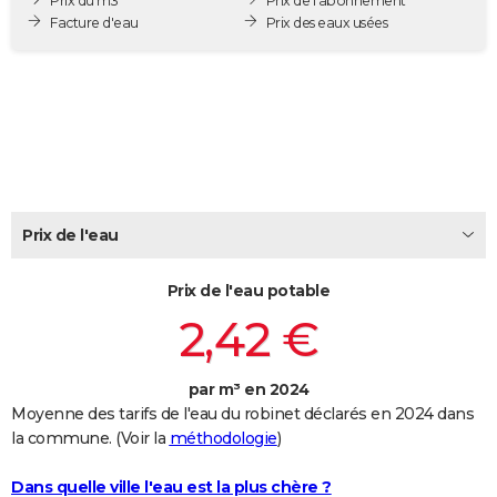
Prix du m3
Prix de l'abonnement
City break
Voyage de noces
Climat
Destinations
Voyage nature
Forum
+
Facture d'eau
Prix des eaux usées
PHOTO
GUIDES D'ACHAT
BONS PLANS
CARTE DE VOEUX
Carte Bonne année
Carte Pâques
Carte de Noël
Carte Saint-Valentin
Carte d'anniversaire
DICTIONNAIRE
Prix de l'eau
Biographies
Expressions
Dictionnaire
Citations
Proverbes
PROGRAMME TV
Prix de l'eau potable
COPAINS D'AVANT
2,42 €
Se connecter
Collèges
Universités
Service militaire
S'inscrire
Lycées
Primaires
Entreprises
Avis de recherche
AVIS DE DÉCÈS
FORUM
par m³ en 2024
Moyenne des tarifs de l'eau du robinet déclarés en 2024 dans
Lifestyle
Sport
Television
Cinema
Bricolage
Culture
Auto
Voyage
la commune. (Voir la
méthodologie
)
Dans quelle ville l'eau est la plus chère ?