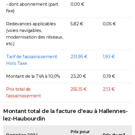
- dont abonnement (part
0,00 €
fixe)
Redevances applicables
5,82 €
0,05 €
(voies navigables,
modernisation des réseaux,
etc.)
Tarif de l'assainissement
231,95 €
1,93 €
Hors Taxe
Montant de la TVA à 10,0%
23,20 €
0,19 €
Prix total de
255,15 €
2,13 €
l'assainissement
Montant total de la facture d'eau à Hallennes-
lez-Haubourdin
Prix pour
Données 2024
Prix du m3