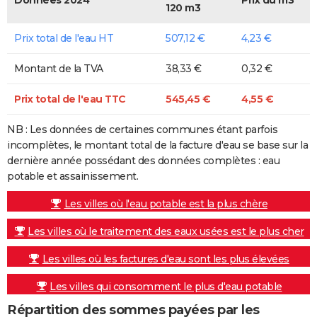
120 m3
Prix total de l'eau HT
507,12 €
4,23 €
Montant de la TVA
38,33 €
0,32 €
Prix total de l'eau TTC
545,45 €
4,55 €
NB : Les données de certaines communes étant parfois
incomplètes, le montant total de la facture d'eau se base sur la
dernière année possédant des données complètes : eau
potable et assainissement.
Les villes où l'eau potable est la plus chère
Les villes où le traitement des eaux usées est le plus cher
Les villes où les factures d'eau sont les plus élevées
Les villes qui consomment le plus d'eau potable
Répartition des sommes payées par les