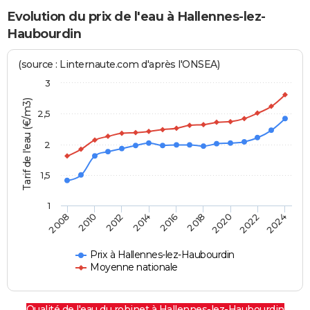
Evolution du prix de l'eau à Hallennes-lez-
Haubourdin
(source : Linternaute.com d'après l'ONSEA)
3
Tarif de l'eau (€/m3)
2,5
2
1,5
1
2016
2014
2024
2012
2022
2010
2020
2008
2018
Prix à Hallennes-lez-Haubourdin
Moyenne nationale
Qualité de l'eau du robinet à Hallennes-lez-Haubourdin