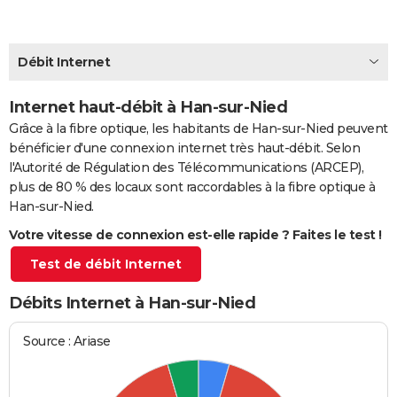
City break
Voyage de noces
Climat
Destinations
Voyage nature
Forum
+
PHOTO
GUIDES D'ACHAT
Débit Internet
BONS PLANS
Internet haut-débit à Han-sur-Nied
Grâce à la fibre optique, les habitants de Han-sur-Nied peuvent
CARTE DE VOEUX
bénéficier d'une connexion internet très haut-débit. Selon
Carte Bonne année
Carte Pâques
Carte de Noël
Carte Saint-Valentin
Carte d'anniversaire
DICTIONNAIRE
l'Autorité de Régulation des Télécommunications (ARCEP),
plus de 80 % des locaux sont raccordables à la fibre optique à
Biographies
Expressions
Dictionnaire
Citations
Proverbes
PROGRAMME TV
Han-sur-Nied.
Votre vitesse de connexion est-elle rapide ? Faites le test !
COPAINS D'AVANT
Test de débit Internet
Se connecter
Collèges
Universités
Service militaire
S'inscrire
Lycées
Primaires
Entreprises
Avis de recherche
AVIS DE DÉCÈS
Débits Internet à Han-sur-Nied
FORUM
Lifestyle
Sport
Television
Cinema
Bricolage
Culture
Auto
Voyage
Source : Ariase