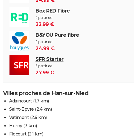
24.99 €
Box RED Fibre
à partir de
22.99 €
B&YOU Pure fibre
à partir de
24.99 €
SFR Starter
à partir de
27.99 €
Villes proches de Han-sur-Nied
Adaincourt
(1.7 km)
Saint-Epvre
(2.4 km)
Vatimont
(2.6 km)
Herny
(3 km)
Flocourt
(3.1 km)