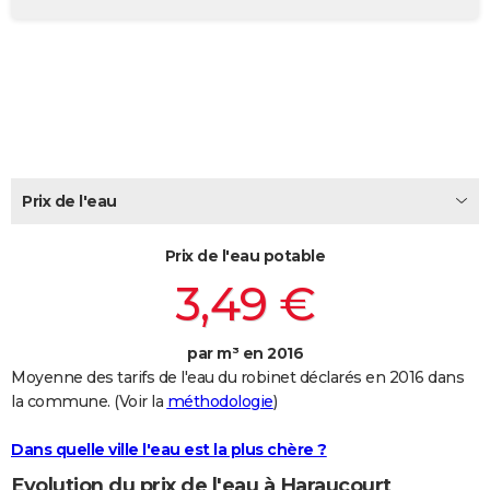
City break
Voyage de noces
Climat
Destinations
Voyage nature
Forum
+
PHOTO
GUIDES D'ACHAT
BONS PLANS
CARTE DE VOEUX
Carte Bonne année
Carte Pâques
Carte de Noël
Carte Saint-Valentin
Carte d'anniversaire
Prix de l'eau
DICTIONNAIRE
Biographies
Expressions
Dictionnaire
Citations
Proverbes
PROGRAMME TV
Prix de l'eau potable
3,49 €
COPAINS D'AVANT
Se connecter
Collèges
Universités
Service militaire
S'inscrire
Lycées
Primaires
Entreprises
Avis de recherche
AVIS DE DÉCÈS
par m³ en 2016
Moyenne des tarifs de l'eau du robinet déclarés en 2016 dans
FORUM
la commune. (Voir la
méthodologie
)
Lifestyle
Sport
Television
Cinema
Bricolage
Culture
Auto
Voyage
Dans quelle ville l'eau est la plus chère ?
Evolution du prix de l'eau à Haraucourt