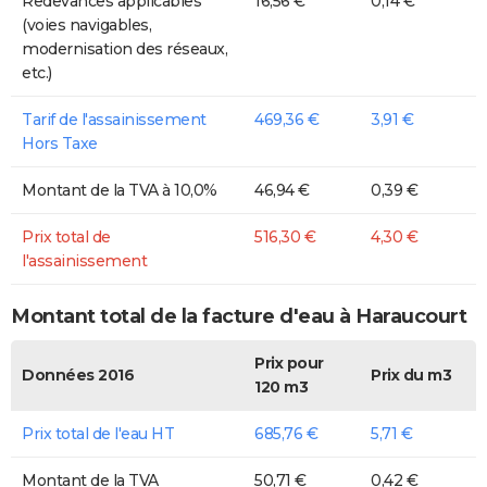
Redevances applicables
16,56 €
0,14 €
(voies navigables,
modernisation des réseaux,
etc.)
Tarif de l'assainissement
469,36 €
3,91 €
Hors Taxe
Montant de la TVA à 10,0%
46,94 €
0,39 €
Prix total de
516,30 €
4,30 €
l'assainissement
Montant total de la facture d'eau à Haraucourt
Prix pour
Données 2016
Prix du m3
120 m3
Prix total de l'eau HT
685,76 €
5,71 €
Montant de la TVA
50,71 €
0,42 €