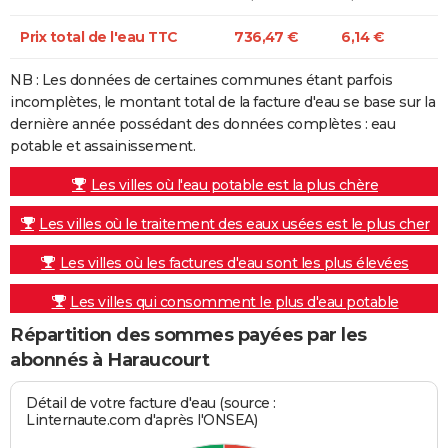
Prix total de l'eau TTC
736,47 €
6,14 €
NB : Les données de certaines communes étant parfois
incomplètes, le montant total de la facture d'eau se base sur la
dernière année possédant des données complètes : eau
potable et assainissement.
Les villes où l'eau potable est la plus chère
Les villes où le traitement des eaux usées est le plus cher
Les villes où les factures d'eau sont les plus élevées
Les villes qui consomment le plus d'eau potable
Répartition des sommes payées par les
abonnés à Haraucourt
Détail de votre facture d'eau (source :
Linternaute.com d'après l'ONSEA)