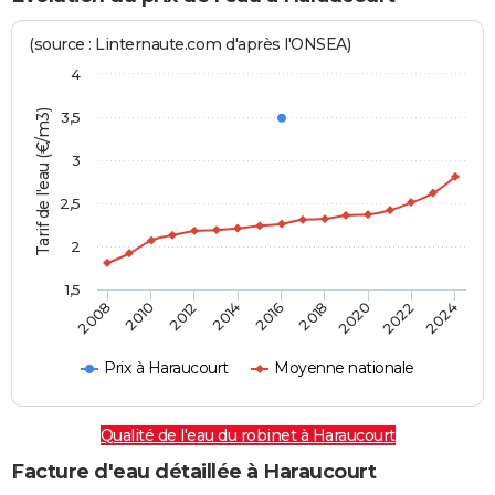
(source : Linternaute.com d'après l'ONSEA)
4
Tarif de l'eau (€/m3)
3,5
3
2,5
2
1,5
2016
2014
2024
2012
2022
2010
2020
2008
2018
Prix à Haraucourt
Moyenne nationale
Qualité de l'eau du robinet à Haraucourt
Facture d'eau détaillée à Haraucourt