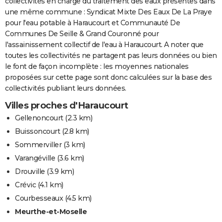
collectivités en charge du traitement des eaux présentes dans
une même commune : Syndicat Mixte Des Eaux De La Praye
pour l'eau potable à Haraucourt et Communauté De
Communes De Seille & Grand Couronné pour
l'assainissement collectif de l'eau à Haraucourt. A noter que
toutes les collectivités ne partagent pas leurs données ou bien
le font de façon incomplète : les moyennes nationales
proposées sur cette page sont donc calculées sur la base des
collectivités publiant leurs données.
Villes proches d'Haraucourt
Gellenoncourt
(2.3 km)
Buissoncourt
(2.8 km)
Sommerviller
(3 km)
Varangéville
(3.6 km)
Drouville
(3.9 km)
Crévic
(4.1 km)
Courbesseaux
(4.5 km)
Meurthe-et-Moselle