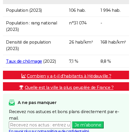
Population (2023)
106 hab.
1 994 hab.
Population : rang national
n°31 074
-
(2023)
Densité de population
26 hab/km²
168 hab/km²
(2023)
Taux de chômage
(2022)
7,1 %
8,8 %
Combien y a-t-il d'habitants à Hédauville ?
Quelle est la ville la plus peuplée de France ?
A ne pas manquer
Recevez nos astuces et bons plans directement par e-
mail.
Je m'abonne
En savoir plus sur notre politique de confidentialité