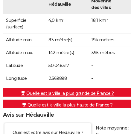
Moyenne
Hédauville
des villes
Superficie
4,0 km²
18,1 km²
(surface)
Altitude min.
83 mètre(s)
194 mètres
Altitude max.
142 mètre(s)
395 mètres
Latitude
50.048317
-
Longitude
2.569898
-
Quelle est la ville la plus grande de France ?
Quelle est la ville la plus haute de France ?
Avis sur Hédauville
Note moyenne :
Quel est votre avis sur Hédauville ?