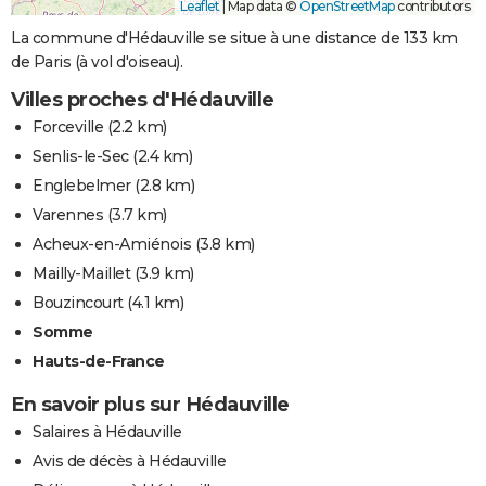
Leaflet
|
Map data ©
OpenStreetMap
contributors
La commune d'Hédauville se situe à une distance de 133 km
de Paris (à vol d'oiseau).
Villes proches d'Hédauville
Forceville
(2.2 km)
Senlis-le-Sec
(2.4 km)
Englebelmer
(2.8 km)
Varennes
(3.7 km)
Acheux-en-Amiénois
(3.8 km)
Mailly-Maillet
(3.9 km)
Bouzincourt
(4.1 km)
Somme
Hauts-de-France
En savoir plus sur Hédauville
Salaires à Hédauville
Avis de décès à Hédauville