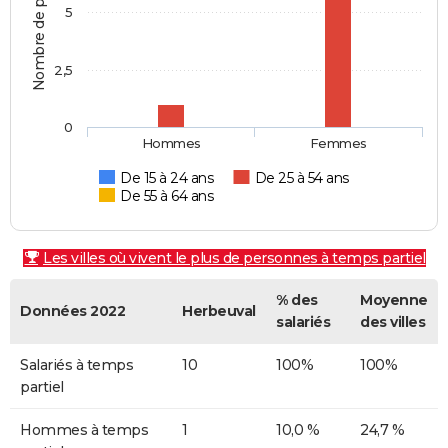
Nombre de personnes
5
2,5
0
Hommes
Femmes
De 15 à 24 ans
De 25 à 54 ans
De 55 à 64 ans
Les villes où vivent le plus de personnes à temps partiel
% des
Moyenne
Données 2022
Herbeuval
salariés
des villes
Salariés à temps
10
100%
100%
partiel
Hommes à temps
1
10,0 %
24,7 %