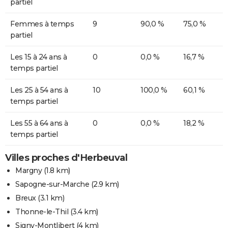
partiel
Femmes à temps
9
90,0 %
75,0 %
partiel
Les 15 à 24 ans à
0
0,0 %
16,7 %
temps partiel
Les 25 à 54 ans à
10
100,0 %
60,1 %
temps partiel
Les 55 à 64 ans à
0
0,0 %
18,2 %
temps partiel
Villes proches d'Herbeuval
Margny
(1.8 km)
Sapogne-sur-Marche
(2.9 km)
Breux
(3.1 km)
Thonne-le-Thil
(3.4 km)
Signy-Montlibert
(4 km)