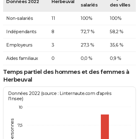
Données 2022
Herbeuval
salariés
des villes
Non-salariés
11
100%
100%
Indépendants
8
72,7 %
58,2 %
Employeurs
3
27,3 %
35,6 %
Aides familiaux
0
0,0 %
0,9 %
Temps partiel des hommes et des femmes à
Herbeuval
Données 2022 (source : Linternaute.com d'après
l'Insee)
10
7,5