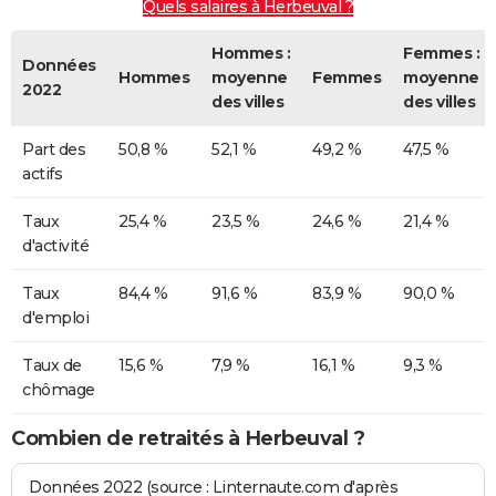
Quels salaires à Herbeuval ?
Hommes :
Femmes :
Données
Hommes
moyenne
Femmes
moyenne
2022
des villes
des villes
Part des
50,8 %
52,1 %
49,2 %
47,5 %
actifs
Taux
25,4 %
23,5 %
24,6 %
21,4 %
d'activité
Taux
84,4 %
91,6 %
83,9 %
90,0 %
d'emploi
Taux de
15,6 %
7,9 %
16,1 %
9,3 %
chômage
Combien de retraités à Herbeuval ?
Données 2022 (source : Linternaute.com d'après