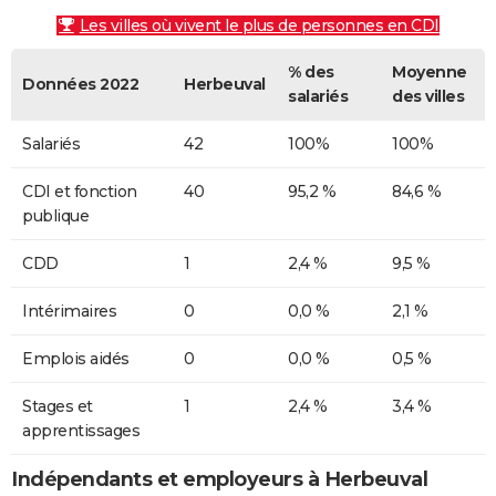
Les villes où vivent le plus de personnes en CDI
% des
Moyenne
Données 2022
Herbeuval
salariés
des villes
Salariés
42
100%
100%
CDI et fonction
40
95,2 %
84,6 %
publique
CDD
1
2,4 %
9,5 %
Intérimaires
0
0,0 %
2,1 %
Emplois aidés
0
0,0 %
0,5 %
Stages et
1
2,4 %
3,4 %
apprentissages
Indépendants et employeurs à Herbeuval