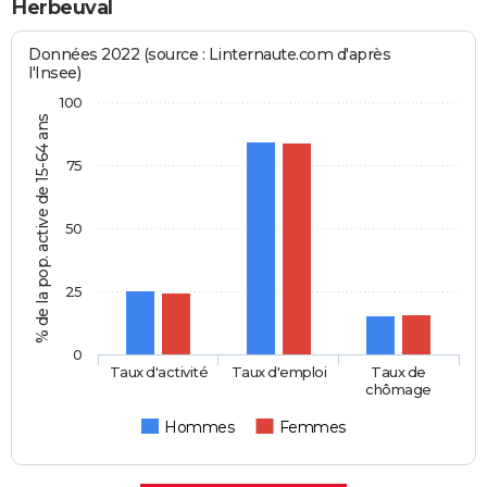
Herbeuval
Données 2022 (source : Linternaute.com d'après
l'Insee)
100
% de la pop. active de 15-64 ans
75
50
25
0
Taux d'activité
Taux d'emploi
Taux de
chômage
Hommes
Femmes