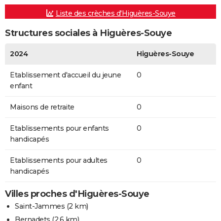
Liste des crèches d'Higuères-Souye
Structures sociales à Higuères-Souye
2024
Higuères-Souye
Etablissement d'accueil du jeune
0
enfant
Maisons de retraite
0
Etablissements pour enfants
0
handicapés
Etablissements pour adultes
0
handicapés
Villes proches d'Higuères-Souye
Saint-Jammes
(2 km)
Bernadets
(2.6 km)