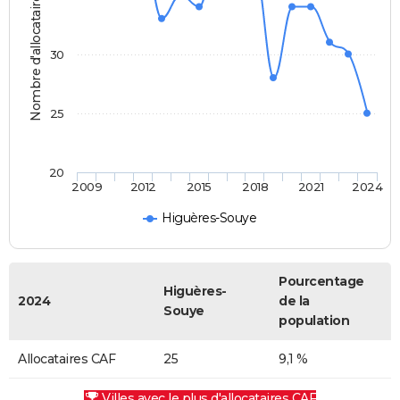
Nombre d'allocataires
30
25
20
2009
2012
2015
2018
2021
2024
Higuères-Souye
Pourcentage
Higuères-
2024
de la
Souye
population
Allocataires CAF
25
9,1 %
Villes avec le plus d'allocataires CAF