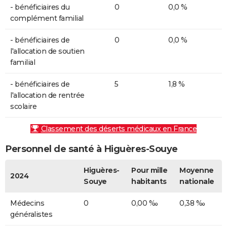
- bénéficiaires du
0
0,0 %
complément familial
- bénéficiaires de
0
0,0 %
l'allocation de soutien
familial
- bénéficiaires de
5
1,8 %
l'allocation de rentrée
scolaire
Classement des déserts médicaux en France
Personnel de santé à Higuères-Souye
Higuères-
Pour mille
Moyenne
2024
Souye
habitants
nationale
Médecins
0
0,00 ‰
0,38 ‰
généralistes