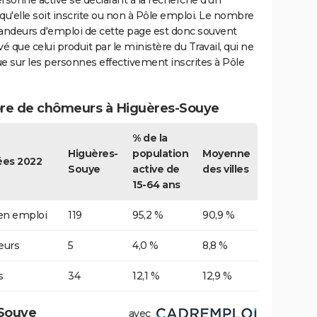
rsonne active se déclarant à la recherche d'un
qu'elle soit inscrite ou non à Pôle emploi. Le nombre
ndeurs d'emploi de cette page est donc souvent
vé que celui produit par le ministère du Travail, qui ne
e sur les personnes effectivement inscrites à Pôle
e de chômeurs à Higuères-Souye
% de la
Higuères-
population
Moyenne
es 2022
Souye
active de
des villes
15-64 ans
 en emploi
119
95,2 %
90,9 %
urs
5
4,0 %
8,8 %
s
34
12,1 %
12,9 %
-Souye
avec