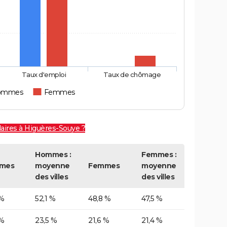
Taux d'emploi
Taux de chômage
ommes
Femmes
laires à Higuères-Souye ?
Hommes :
Femmes :
mes
moyenne
Femmes
moyenne
des villes
des villes
 %
52,1 %
48,8 %
47,5 %
 %
23,5 %
21,6 %
21,4 %