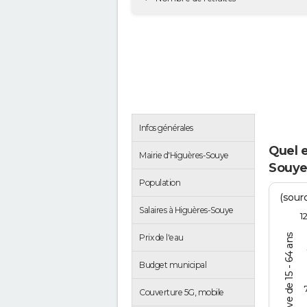
Infos générales
Quel 
Mairie d'Higuères-Souye
Souye
Population
(sourc
Salaires à Higuères-Souye
1
% de la pop. active de 15 - 64 ans
Prix de l'eau
Budget municipal
Couverture 5G, mobile