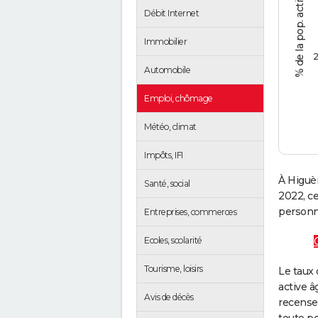
Débit Internet
Immobilier
2
Automobile
Emploi, chômage
Météo, climat
Impôts, IFI
À Higuè
Santé, social
2022, c
personne
Entreprises, commerces
Ecoles, scolarité
Tourisme, loisirs
Le taux 
active â
Avis de décès
recense