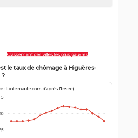
Classement des villes les plus pauvres
est le taux de chômage à Higuères-
 ?
e : Linternaute.com d'après l'Insee)
2,5
10
7,5