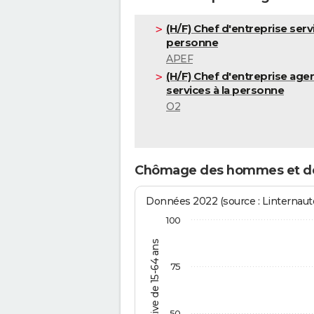
(H/F) Chef d'entreprise servi
personne
APEF
(H/F) Chef d'entreprise age
services à la personne
O2
Chômage des hommes et de
Données 2022 (source : Linternaute
100
% de la pop. active de 15-64 ans
75
50