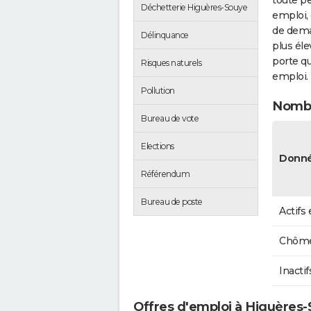
toute pe
Déchetterie Higuères-Souye
emploi, 
de dema
Délinquance
plus éle
porte qu
Risques naturels
emploi.
Pollution
Nombr
Bureau de vote
Elections
Donné
Référendum
Bureau de poste
Actifs
Chôme
Inactif
Offres d'emploi à Higuères