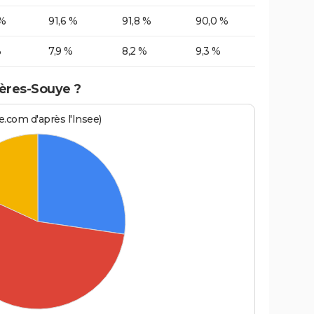
 %
91,6 %
91,8 %
90,0 %
%
7,9 %
8,2 %
9,3 %
uères-Souye ?
.com d'après l'Insee)