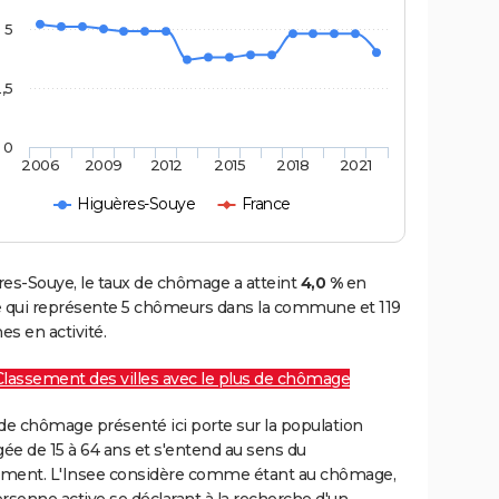
5
,5
0
2006
2009
2012
2015
2018
2021
Higuères-Souye
France
res-Souye, le taux de chômage a atteint
4,0 %
en
e qui représente 5 chômeurs dans la commune et 119
s en activité.
Classement des villes avec le plus de chômage
de chômage présenté ici porte sur la population
gée de 15 à 64 ans et s'entend au sens du
ment. L'Insee considère comme étant au chômage,