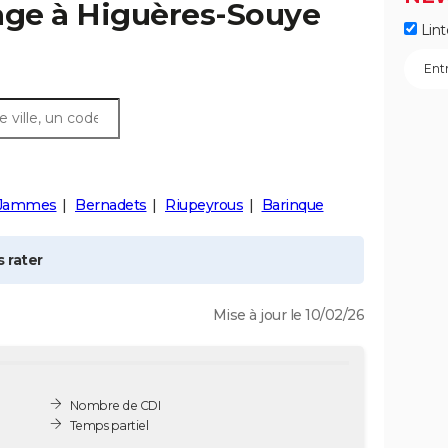
age à
Higuères-Souye
Lint
-Jammes
Bernadets
Riupeyrous
Barinque
 rater
Mise à jour le 10/02/26
Nombre de CDI
Temps partiel