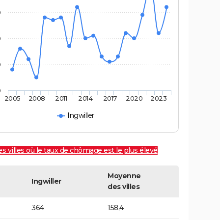
0
0
0
0
2005
2008
2011
2014
2017
2020
2023
Ingwiller
es villes où le taux de chômage est le plus élevé
Moyenne
Ingwiller
des villes
364
158,4