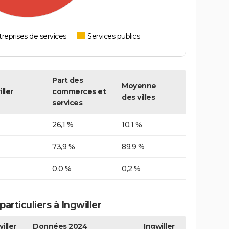
reprises de services
Services publics
Part des
Moyenne
ller
commerces et
des villes
services
26,1 %
10,1 %
73,9 %
89,9 %
0,0 %
0,2 %
rticuliers à Ingwiller
iller
Données 2024
Ingwiller