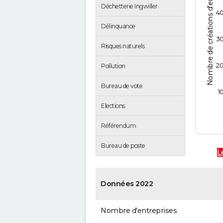
Nombre de créations d'entreprises
Déchetterie Ingwiller
4
Délinquance
3
Risques naturels
2
Pollution
Bureau de vote
1
Elections
Référendum
Bureau de poste
L
Données 2022
Nombre d'entreprises