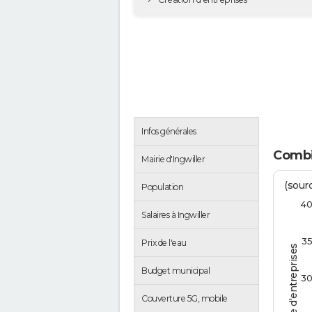
Infos générales
Combie
Mairie d'Ingwiller
(sourc
Population
4
Salaires à Ingwiller
3
Prix de l'eau
Nombre d'entreprises
Budget municipal
3
Couverture 5G, mobile