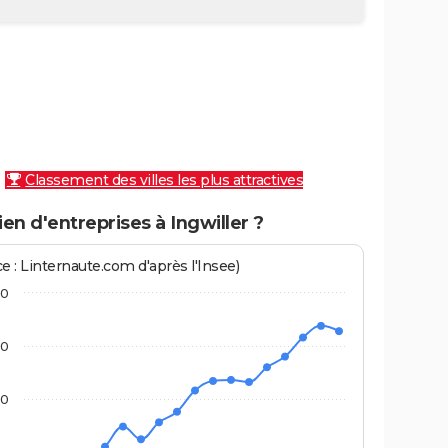
Classement des villes les plus attractives
n d'entreprises à Ingwiller ?
e : Linternaute.com d'après l'Insee)
00
50
00