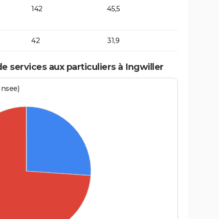
142
45,5
42
31,9
services aux particuliers à Ingwiller
Insee)