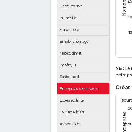
2
Débit Internet
2
Immobilier
Automobile
1
Emploi, chômage
Météo, climat
Impôts, IFI
NB :
Le 
entrepr
Santé, social
Créati
Entreprises, commerces
(sourc
Ecoles, scolarité
6
Tourisme, loisirs
5
Avis de décès