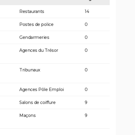
Restaurants
14
Postes de police
0
Gendarmeries
0
Agences du Trésor
0
Tribunaux
0
Agences Pôle Emploi
0
Salons de coiffure
9
Maçons
9