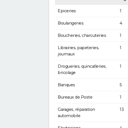
Epiceries
1
Boulangeries
4
Boucheries, charcuteries
1
Librairies, papeteries,
1
journaux
Drogueries, quincalleries,
1
bricolage
Banques
5
Bureaux de Poste
1
Garages, réparation
13
automobile