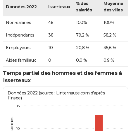
% des
Moyenne
Données 2022
Isserteaux
salariés
des villes
Non-salariés
48
100%
100%
Indépendants
38
79,2 %
58,2 %
Employeurs
10
20,8 %
35,6 %
Aides familiaux
0
0,0 %
0,9 %
Temps partiel des hommes et des femmes à
Isserteaux
Données 2022 (source : Linternaute.com d'après
l'Insee)
15
10