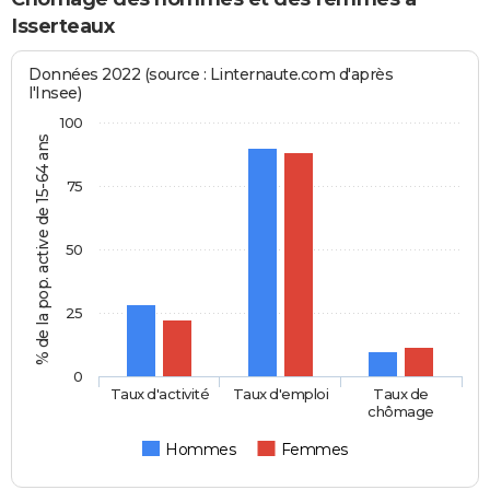
Isserteaux
Données 2022 (source : Linternaute.com d'après
l'Insee)
100
% de la pop. active de 15-64 ans
75
50
25
0
Taux d'activité
Taux d'emploi
Taux de
chômage
Hommes
Femmes