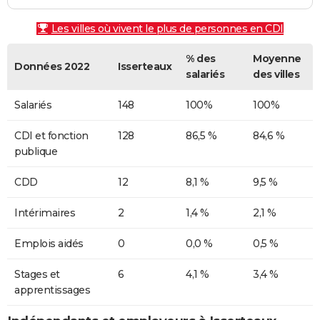
Les villes où vivent le plus de personnes en CDI
% des
Moyenne
Données 2022
Isserteaux
salariés
des villes
Salariés
148
100%
100%
CDI et fonction
128
86,5 %
84,6 %
publique
CDD
12
8,1 %
9,5 %
Intérimaires
2
1,4 %
2,1 %
Emplois aidés
0
0,0 %
0,5 %
Stages et
6
4,1 %
3,4 %
apprentissages