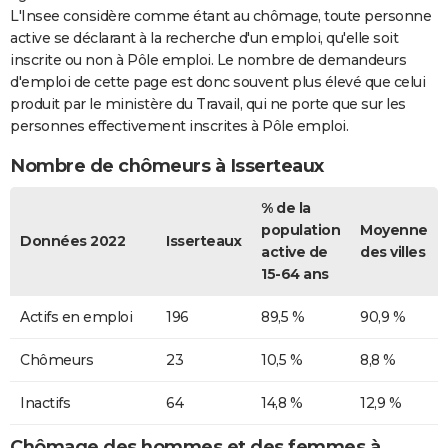
L'Insee considère comme étant au chômage, toute personne
active se déclarant à la recherche d'un emploi, qu'elle soit
inscrite ou non à Pôle emploi. Le nombre de demandeurs
d'emploi de cette page est donc souvent plus élevé que celui
produit par le ministère du Travail, qui ne porte que sur les
personnes effectivement inscrites à Pôle emploi.
Nombre de chômeurs à Isserteaux
% de la
population
Moyenne
Données 2022
Isserteaux
active de
des villes
15-64 ans
Actifs en emploi
196
89,5 %
90,9 %
Chômeurs
23
10,5 %
8,8 %
Inactifs
64
14,8 %
12,9 %
Chômage des hommes et des femmes à