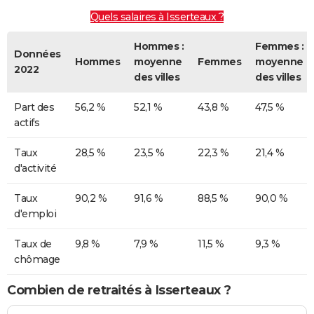
Quels salaires à Isserteaux ?
Hommes :
Femmes :
Données
Hommes
moyenne
Femmes
moyenne
2022
des villes
des villes
Part des
56,2 %
52,1 %
43,8 %
47,5 %
actifs
Taux
28,5 %
23,5 %
22,3 %
21,4 %
d'activité
Taux
90,2 %
91,6 %
88,5 %
90,0 %
d'emploi
Taux de
9,8 %
7,9 %
11,5 %
9,3 %
chômage
Combien de retraités à Isserteaux ?