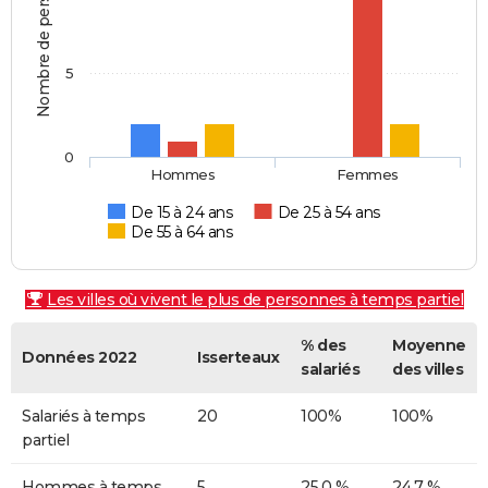
Nombre de personnes
5
0
Hommes
Femmes
De 15 à 24 ans
De 25 à 54 ans
De 55 à 64 ans
Les villes où vivent le plus de personnes à temps partiel
% des
Moyenne
Données 2022
Isserteaux
salariés
des villes
Salariés à temps
20
100%
100%
partiel
Hommes à temps
5
25,0 %
24,7 %