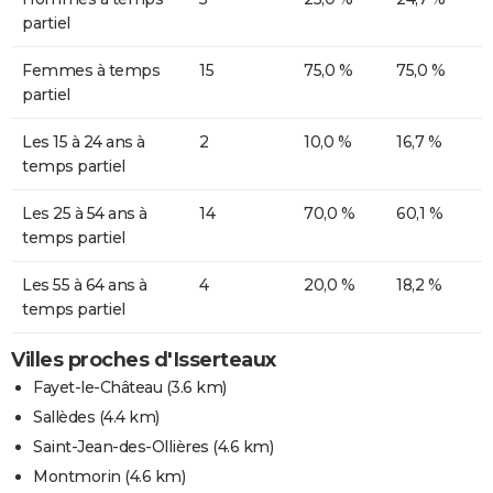
partiel
Femmes à temps
15
75,0 %
75,0 %
partiel
Les 15 à 24 ans à
2
10,0 %
16,7 %
temps partiel
Les 25 à 54 ans à
14
70,0 %
60,1 %
temps partiel
Les 55 à 64 ans à
4
20,0 %
18,2 %
temps partiel
Villes proches d'Isserteaux
Fayet-le-Château
(3.6 km)
Sallèdes
(4.4 km)
Saint-Jean-des-Ollières
(4.6 km)
Montmorin
(4.6 km)