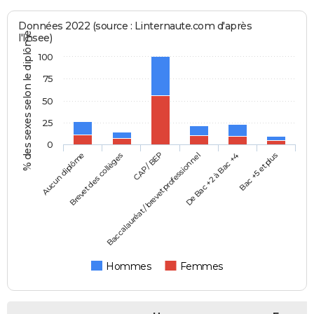
Données 2022 (source : Linternaute.com d'après
% des sexes selon le diplôme
l'Insee)
100
75
50
25
0
Aucun diplôme
Baccalauréat / brevet professionnel
CAP / BEP
Bac +5 et plus
Brevet des collèges
De Bac +2 à Bac +4
Hommes
Femmes