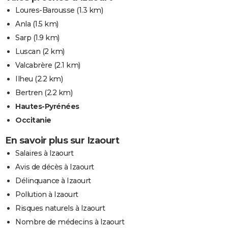
Loures-Barousse
(1.3 km)
Anla
(1.5 km)
Sarp
(1.9 km)
Luscan
(2 km)
Valcabrère
(2.1 km)
Ilheu
(2.2 km)
Bertren
(2.2 km)
Hautes-Pyrénées
Occitanie
En savoir plus sur Izaourt
Salaires à Izaourt
Avis de décès à Izaourt
Délinquance à Izaourt
Pollution à Izaourt
Risques naturels à Izaourt
Nombre de médecins à Izaourt