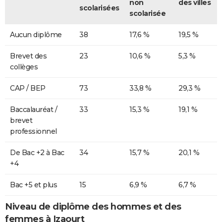
non
des villes
scolarisées
scolarisée
Aucun diplôme
38
17,6 %
19,5 %
Brevet des
23
10,6 %
5,3 %
collèges
CAP / BEP
73
33,8 %
29,3 %
Baccalauréat /
33
15,3 %
19,1 %
brevet
professionnel
De Bac +2 à Bac
34
15,7 %
20,1 %
+4
Bac +5 et plus
15
6,9 %
6,7 %
Niveau de diplôme des hommes et des
femmes à Izaourt