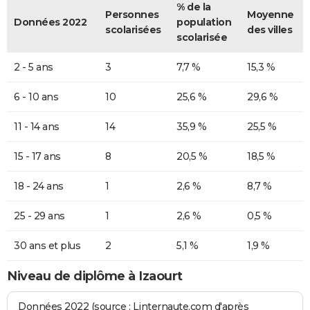
% de la
Personnes
Moyenne
Données 2022
population
scolarisées
des villes
scolarisée
2 - 5 ans
3
7,7 %
15,3 %
6 - 10 ans
10
25,6 %
29,6 %
11 - 14 ans
14
35,9 %
25,5 %
15 - 17 ans
8
20,5 %
18,5 %
18 - 24 ans
1
2,6 %
8,7 %
25 - 29 ans
1
2,6 %
0,5 %
30 ans et plus
2
5,1 %
1,9 %
Niveau de diplôme à Izaourt
Données 2022 (source : Linternaute.com d'après