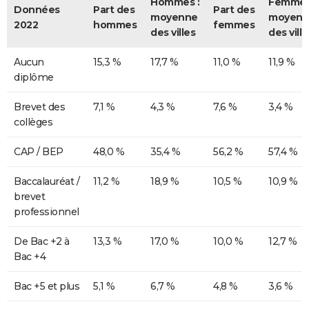
Hommes :
Femmes
Données
Part des
Part des
moyenne
moyenn
2022
hommes
femmes
des villes
des ville
Aucun
15,3 %
17,7 %
11,0 %
11,9 %
diplôme
Brevet des
7,1 %
4,3 %
7,6 %
3,4 %
collèges
CAP / BEP
48,0 %
35,4 %
56,2 %
57,4 %
Baccalauréat /
11,2 %
18,9 %
10,5 %
10,9 %
brevet
professionnel
De Bac +2 à
13,3 %
17,0 %
10,0 %
12,7 %
Bac +4
Bac +5 et plus
5,1 %
6,7 %
4,8 %
3,6 %