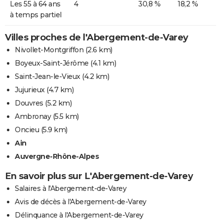
Les 55 à 64 ans
4
30,8 %
18,2 %
à temps partiel
Villes proches de l'Abergement-de-Varey
Nivollet-Montgriffon
(2.6 km)
Boyeux-Saint-Jérôme
(4.1 km)
Saint-Jean-le-Vieux
(4.2 km)
Jujurieux
(4.7 km)
Douvres
(5.2 km)
Ambronay
(5.5 km)
Oncieu
(5.9 km)
Ain
Auvergne-Rhône-Alpes
En savoir plus sur L'Abergement-de-Varey
Salaires à l'Abergement-de-Varey
Avis de décès à l'Abergement-de-Varey
Délinquance à l'Abergement-de-Varey