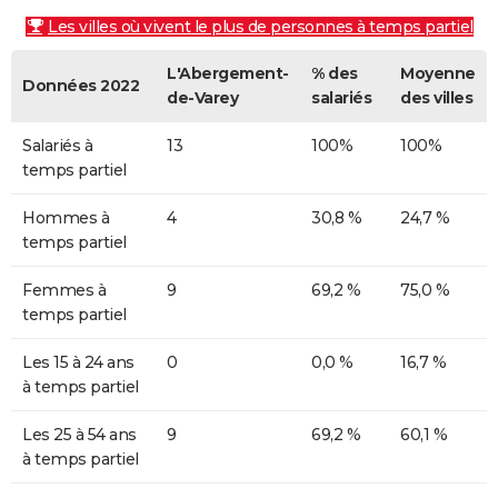
Les villes où vivent le plus de personnes à temps partiel
L'Abergement-
% des
Moyenne
Données 2022
de-Varey
salariés
des villes
Salariés à
13
100%
100%
temps partiel
Hommes à
4
30,8 %
24,7 %
temps partiel
Femmes à
9
69,2 %
75,0 %
temps partiel
Les 15 à 24 ans
0
0,0 %
16,7 %
à temps partiel
Les 25 à 54 ans
9
69,2 %
60,1 %
à temps partiel