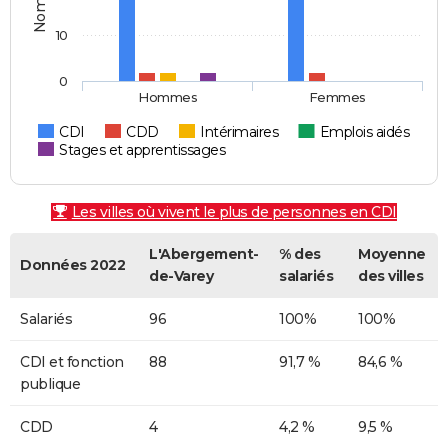
10
0
Hommes
Femmes
CDI
CDD
Intérimaires
Emplois aidés
Stages et apprentissages
Les villes où vivent le plus de personnes en CDI
L'Abergement-
% des
Moyenne
Données 2022
de-Varey
salariés
des villes
Salariés
96
100%
100%
CDI et fonction
88
91,7 %
84,6 %
publique
CDD
4
4,2 %
9,5 %