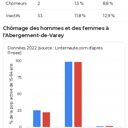
Chômeurs
2
1,5 %
8,8 %
Inactifs
33
11,8 %
12,9 %
Chômage des hommes et des femmes à
l'Abergement-de-Varey
Données 2022 (source : Linternaute.com d'après
l'Insee)
100
% de la pop. active de 15-64 ans
75
50
25
0