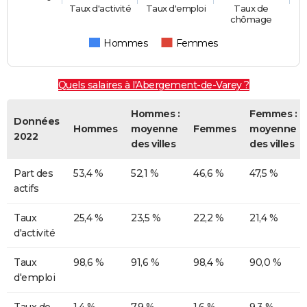
Taux d'activité
Taux d'emploi
Taux de
chômage
Hommes
Femmes
Quels salaires à l'Abergement-de-Varey ?
Hommes :
Femmes :
Données
Hommes
moyenne
Femmes
moyenne
2022
des villes
des villes
Part des
53,4 %
52,1 %
46,6 %
47,5 %
actifs
Taux
25,4 %
23,5 %
22,2 %
21,4 %
d'activité
Taux
98,6 %
91,6 %
98,4 %
90,0 %
d'emploi
Taux de
1,4 %
7,9 %
1,6 %
9,3 %