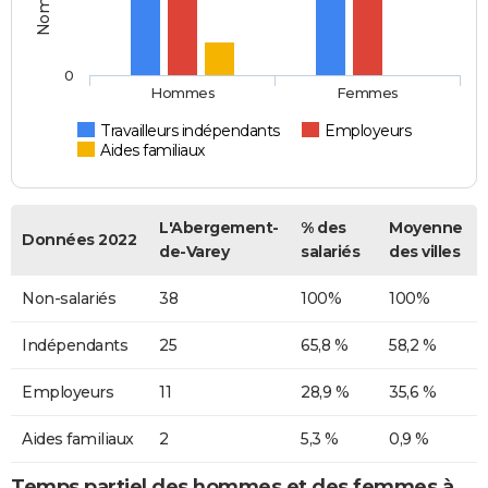
0
Hommes
Femmes
Travailleurs indépendants
Employeurs
Aides familiaux
L'Abergement-
% des
Moyenne
Données 2022
de-Varey
salariés
des villes
Non-salariés
38
100%
100%
Indépendants
25
65,8 %
58,2 %
Employeurs
11
28,9 %
35,6 %
Aides familiaux
2
5,3 %
0,9 %
Temps partiel des hommes et des femmes à