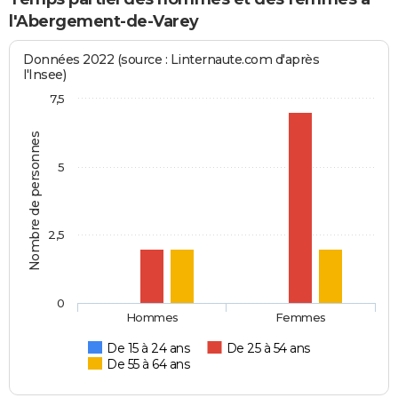
l'Abergement-de-Varey
Données 2022 (source : Linternaute.com d'après
l'Insee)
7,5
Nombre de personnes
5
2,5
0
Hommes
Femmes
De 15 à 24 ans
De 25 à 54 ans
De 55 à 64 ans