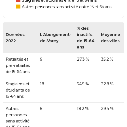
Stagiaires et étudiants entre 15 et 64 ans
Autres personnes sans activité entre 15 et 64 ans
% des
Données
L'Abergement-
inactifs
Moyenne
2022
de-Varey
de 15-64
des villes
ans
Retraités et
9
27,3 %
35,2 %
pré-retraités
de 15-64 ans
Stagiaires et
18
54,5 %
32,8 %
étudiants de
15-64 ans
Autres
6
18,2 %
29,4 %
personnes
sans activité