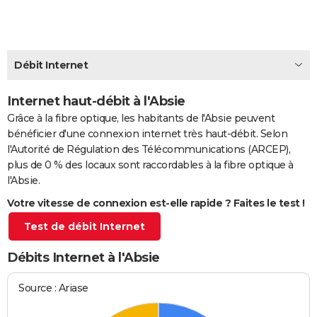
City break
Voyage de noces
Climat
Destinations
Voyage nature
Forum
+
PHOTO
GUIDES D'ACHAT
Débit Internet
BONS PLANS
Internet haut-débit à l'Absie
CARTE DE VOEUX
Grâce à la fibre optique, les habitants de l'Absie peuvent
Carte Bonne année
Carte Pâques
Carte de Noël
Carte Saint-Valentin
Carte d'anniversaire
DICTIONNAIRE
bénéficier d'une connexion internet très haut-débit. Selon
l'Autorité de Régulation des Télécommunications (ARCEP),
Biographies
Expressions
Dictionnaire
Citations
Proverbes
PROGRAMME TV
plus de 0 % des locaux sont raccordables à la fibre optique à
l'Absie.
COPAINS D'AVANT
Votre vitesse de connexion est-elle rapide ? Faites le test !
Se connecter
Collèges
Universités
Service militaire
S'inscrire
Lycées
Primaires
Entreprises
Avis de recherche
AVIS DE DÉCÈS
Test de débit Internet
FORUM
Débits Internet à l'Absie
Lifestyle
Sport
Television
Cinema
Bricolage
Culture
Auto
Voyage
Source : Ariase