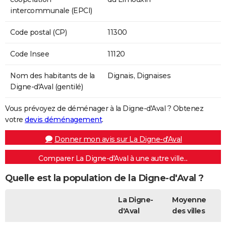
intercommunale (EPCI)
Code postal (CP)
11300
Code Insee
11120
Nom des habitants de la
Dignais, Dignaises
Digne-d'Aval (gentilé)
Vous prévoyez de déménager à la Digne-d'Aval ? Obtenez
votre
devis déménagement
.
Donner mon avis sur La Digne-d'Aval
Comparer La Digne-d'Aval à une autre ville...
Quelle est la population de la Digne-d'Aval ?
La Digne-
Moyenne
d'Aval
des villes