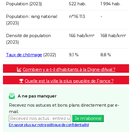
Population (2023)
522 hab.
1 994 hab.
Population : rang national
n°16 113
-
(2023)
Densité de population
166 hab/km²
168 hab/km²
(2023)
Taux de chômage
(2022)
9,1 %
8,8 %
Combien y a-t-il d'habitants à la Digne-d'Aval ?
Quelle est la ville la plus peuplée de France ?
A ne pas manquer
Recevez nos astuces et bons plans directement par e-
mail.
Je m'abonne
En savoir plus sur notre politique de confidentialité