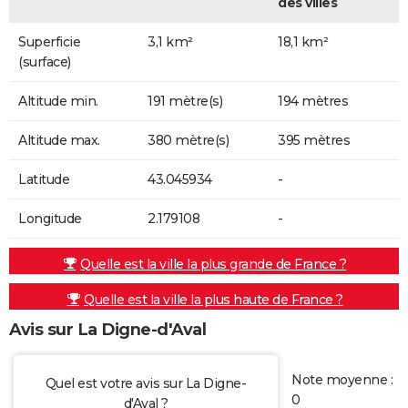
des villes
Superficie
3,1 km²
18,1 km²
(surface)
Altitude min.
191 mètre(s)
194 mètres
Altitude max.
380 mètre(s)
395 mètres
Latitude
43.045934
-
Longitude
2.179108
-
Quelle est la ville la plus grande de France ?
Quelle est la ville la plus haute de France ?
Avis sur La Digne-d'Aval
Note moyenne :
Quel est votre avis sur La Digne-
0
d'Aval ?