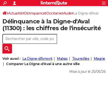
ACTUALITÉS
Connexion
S'inscrire
Actualité
Délinquance
Occitanie
Aude
La Digne-d'Aval
Rechercher
Société
Education
Villes
Politique
Faits Divers
Monde
+
SPORT
Délinquance à la
Digne-d'Aval
Football
Cyclisme
Forum
Coupe du monde 2026
Tennis
Rugby
CULTURE
(11300) : les chiffres de l'insécurité
TNT
Cinéma
Musique
Programme TV
Streaming
Sorties cinéma
+
FINANCE
Impôts
Immobilier
Banque
Crédit
Retraite
Epargne
Risques naturels par ville
Assurance
AUTO
Réserver un essai
Berlines
Forum auto
Essais
Citadines
SUV
+
HIGH-TECH
Voir aussi :
La Digne-d'Amont
Malras
Tourreilles
Magrie
Meilleur smartphone
Ordinateurs
Guide high-tech
Mobiles
Internet
Jeux vidéo
+
Comparer La Digne-d'Aval à une autre ville
BRICOLAGE
Mise à jour le 25/05/26
Aménagement intérieur
Cuisine
Jardinage
+
Forum
Extérieur
Salle de bains
Rangement
WEEK-END
Escapades
Expositions
Week-end nature
Guides de France
Patrimoine
Musées
+
LIFESTYLE
Bien-être
Mode
+
Art de vivre
Loisirs
Modes de vie
SANTE
Guide de la santé
Médicaments
+
Alimentation
Maladies
Sommeil
VOYAGE