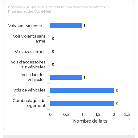
Données 2025 (source : Linternaute.com d'après le Ministère de
l'Intérieur et des Outre-Mer)
Vols sans violence …
1
Vols violents sans
0
arme
Vols avec armes
0
Vols d'accessoires
0
sur véhicules
Vols dans les
1
véhicules
Vols de véhicules
2
Cambriolages de
2
logement
0
0,5
1
1,5
2
2,5
Nombre de faits