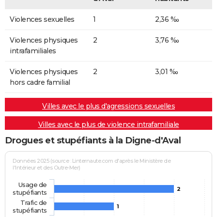
Violences sexuelles
1
2,36 ‰
Violences physiques
2
3,76 ‰
intrafamiliales
Violences physiques
2
3,01 ‰
hors cadre familial
Villes avec le plus d'agressions sexuelles
Villes avec le plus de violence intrafamiliale
Drogues et stupéfiants à la Digne-d'Aval
Données 2025 (source : Linternaute.com d'après le Ministère de
l'Intérieur et des Outre-Mer)
Usage de
2
stupéfiants
Trafic de
1
stupéfiants