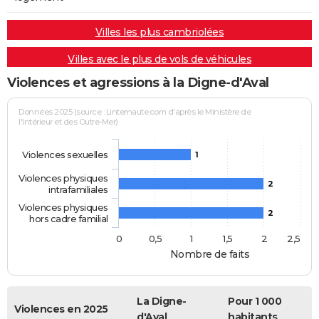
Villes les plus cambriolées
Villes avec le plus de vols de véhicules
Violences et agressions à la Digne-d'Aval
Données 2025 (source : Linternaute.com d'après le Ministère de
l'Intérieur et des Outre-Mer)
Violences sexuelles
1
Violences physiques
2
intrafamiliales
Violences physiques
2
hors cadre familial
0
0,5
1
1,5
2
2,5
Nombre de faits
La Digne-
Pour 1 000
Violences en 2025
d'Aval
habitants