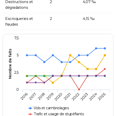
Destructions et
2
4,07 ‰
dégradations
Escroqueries et
2
4,15 ‰
fraudes
7,5
Nombre de faits
5
2,5
0
2018
2023
2020
2025
2017
2022
2019
2024
2016
2021
Vols et cambriolages
Trafic et usage de stupéfiants