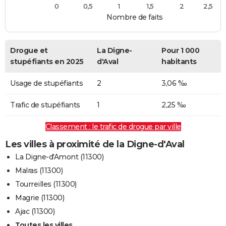
0
0,5
1
1,5
2
2,5
Nombre de faits
Drogue et
La Digne-
Pour 1 000
stupéfiants en 2025
d'Aval
habitants
Usage de stupéfiants
2
3,06 ‰
Trafic de stupéfiants
1
2,25 ‰
Classement : le trafic de drogue par ville
Les villes à proximité de la Digne-d'Aval
La Digne-d'Amont (11300)
Malras (11300)
Tourreilles (11300)
Magrie (11300)
Ajac (11300)
Toutes les villes