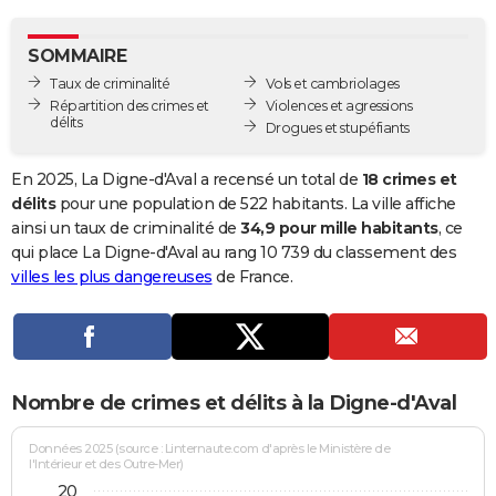
City break
Voyage de noces
Climat
Destinations
Voyage nature
Forum
+
PHOTO
SOMMAIRE
GUIDES D'ACHAT
Taux de criminalité
Vols et cambriolages
Répartition des crimes et
Violences et agressions
BONS PLANS
délits
Drogues et stupéfiants
CARTE DE VOEUX
En 2025, La Digne-d'Aval a recensé un total de
18 crimes et
Carte Bonne année
Carte Pâques
Carte de Noël
Carte Saint-Valentin
Carte d'anniversaire
délits
pour une population de 522 habitants. La ville affiche
DICTIONNAIRE
ainsi un taux de criminalité de
34,9 pour mille habitants
, ce
Biographies
Expressions
Dictionnaire
Citations
Proverbes
qui place La Digne-d'Aval au rang 10 739 du classement des
PROGRAMME TV
villes les plus dangereuses
de France.
COPAINS D'AVANT
Se connecter
Collèges
Universités
Service militaire
S'inscrire
Lycées
Primaires
Entreprises
Avis de recherche
AVIS DE DÉCÈS
FORUM
Nombre de crimes et délits à la Digne-d'Aval
Lifestyle
Sport
Television
Cinema
Bricolage
Culture
Auto
Voyage
Données 2025 (source : Linternaute.com d'après le Ministère de
l'Intérieur et des Outre-Mer)
20