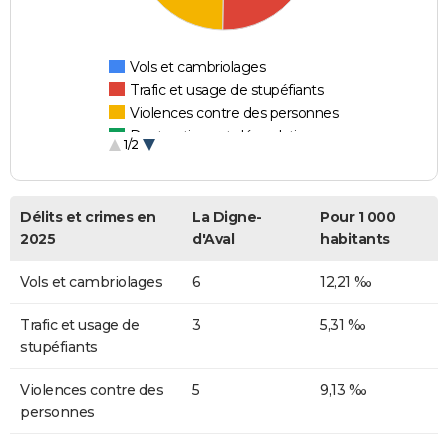
Vols et cambriolages
Trafic et usage de stupéfiants
Violences contre des personnes
Destructions et dégradations
1/2
Escroqueries et fraudes
Délits et crimes en
La Digne-
Pour 1 000
2025
d'Aval
habitants
Vols et cambriolages
6
12,21 ‰
Trafic et usage de
3
5,31 ‰
stupéfiants
Violences contre des
5
9,13 ‰
personnes