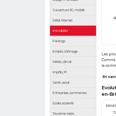
Couverture 5G, mobile
0
Débit Internet
Immobilier
Parkings
Emploi, chômage
Les prix
Communa
Météo, climat
la comm
Impôts, IFI
En savoi
Santé, social
Evolut
Entreprises, commerces
en-Br
Ecoles, scolarité
(sourc
7
Tourisme, loisirs