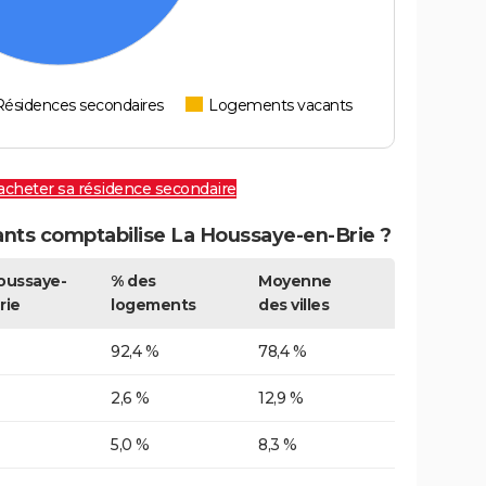
Résidences secondaires
Logements vacants
 acheter sa résidence secondaire
ts comptabilise La Houssaye-en-Brie ?
oussaye-
% des
Moyenne
rie
logements
des villes
92,4 %
78,4 %
2,6 %
12,9 %
5,0 %
8,3 %