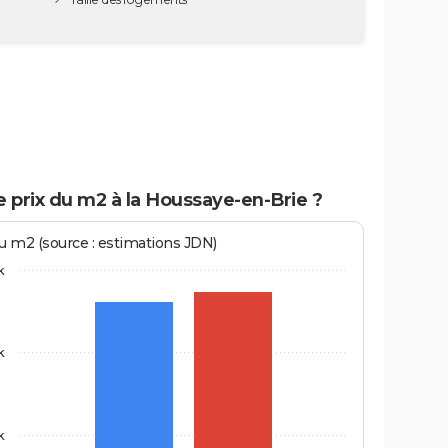
e prix du m2 à la Houssaye-en-Brie ?
au m2 (source : estimations JDN)
k
k
k