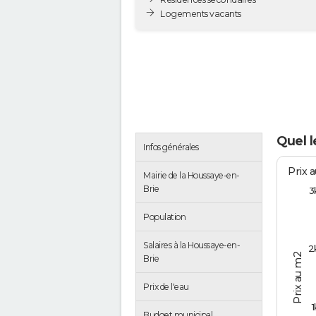
Logements vacants
Quel l
Infos générales
Prix 
Mairie de la Houssaye-en-
Brie
3
Population
Salaires à la Houssaye-en-
2
Prix au m2
Brie
Prix de l'eau
1
Budget municipal