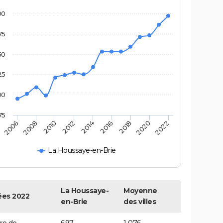
00
75
50
25
00
75
2018
2014
2010
2006
2020
2016
2012
2008
2022
La Houssaye-en-Brie
La Houssaye-
Moyenne
es 2022
en-Brie
des villes