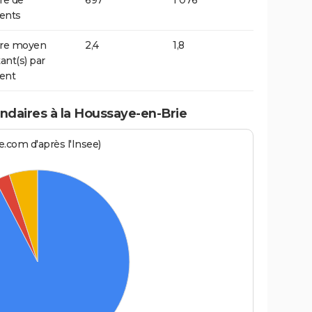
e de
697
1 076
ents
re moyen
2,4
1,8
ant(s) par
ent
daires à la Houssaye-en-Brie
.com d'après l'Insee)