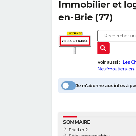
Immobilier et lo
en-Brie
(77)
Voir aussi :
Les C
Neufmoutiers-en-
Je m'abonne aux infos à pas
SOMMAIRE
Prix du m2
Résidences secondaires