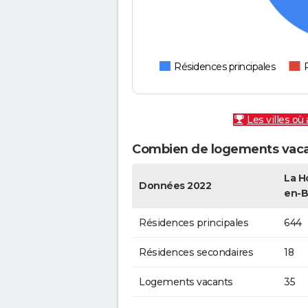
Résidences principales
Les villes où
Combien de logements vacan
La H
Données 2022
en-B
Résidences principales
644
Résidences secondaires
18
Logements vacants
35