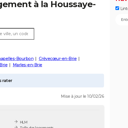
gement à la
Houssaye-
Lint
hapelles-Bourbon
Crèvecœur-en-Brie
Brie
Marles-en-Brie
 rater
Mise à jour le 10/02/26
HLM
Taille des logements