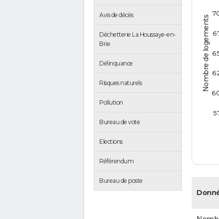
7
Avis de décès
Nombre de logements
6
Déchetterie La Houssaye-en-
Brie
6
Délinquance
6
Risques naturels
6
Pollution
5
Bureau de vote
Elections
Référendum
Bureau de poste
Donné