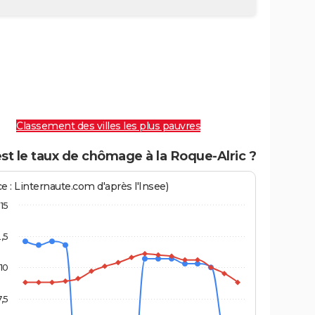
Classement des villes les plus pauvres
st le taux de chômage à la Roque-Alric ?
e : Linternaute.com d'après l'Insee)
15
2,5
10
7,5