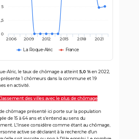
5
,5
0
2006
2009
2012
2015
2018
2021
La Roque-Alric
France
ue-Alric, le taux de chômage a atteint
5,0 %
en 2022,
représente 1 chômeurs dans la commune et 19
s en activité.
Classement des villes avec le plus de chômage
de chômage présenté ici porte sur la population
gée de 15 à 64 ans et s'entend au sens du
ment. L'Insee considère comme étant au chômage,
rsonne active se déclarant à la recherche d'un
qu'elle soit inscrite ou non à Pôle emploi. Le nombre