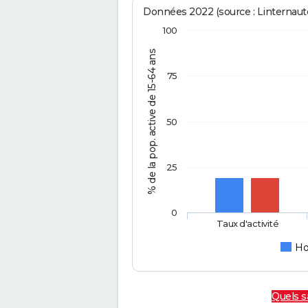
Données 2022 (source : Linternaute
100
% de la pop. active de 15-64 ans
75
50
25
0
Taux d'activité
H
Quels sa