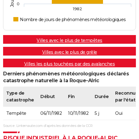
0
1982
Nombre de jours de phénomènes météorologiques
Villes avec le plus de tempêtes
Villes avec le plus de grêle
Villes les plus touchées par des avalanches
Derniers phénomènes météorologiques déclarés
catastrophe naturelle à la Roque-Alric
Type de
Reconnue
Début
Fin
Durée
catastrophe
par l'état
Tempête
06/11/1982
10/11/1982
5 j
Oui
Source : Linternaute.com d'après les données de la CCR
RISQUE INDUSTRIEL À LA ROQUE-ALRIC