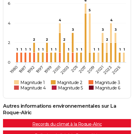
6
6
5
4
4
4
3
3
3
2
2
2
2
2
1
1
1
1
1
1
1
1
1
1
1
1
1
1
1
0
2017
1997
2023
2003
1987
2019
1999
2025
2011
1992
2021
2001
1980
Magnitude 1
Magnitude 2
Magnitude 3
Magnitude 4
Magnitude 5
Magnitude 6
Autres informations environnementales sur La
Roque-Alric
Records du climat à la Roque-Alric