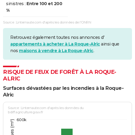
sinistres :
Entre 100 et 200
%
Source : Linternaute.com d'après les données de l'ONRN
Retrouvez également toutes nos annonces d'
appartements à acheter à La Roque-Alric
ainsi que
nos
maisons à vendre à La Roque-Alric
.
RISQUE DE FEUX DE FORÊT À LA ROQUE-
ALRIC
Surfaces dévastées par les incendies à la Roque-
Alric
Source : Linternaute.com d'après les données du
bdiff.agriculture.gouv.fr
600k