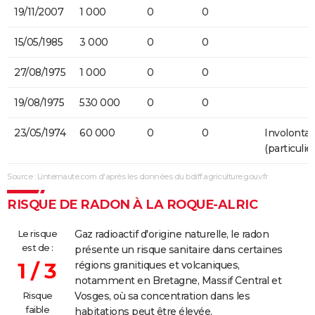
19/11/2007
1 000
0
0
15/05/1985
3 000
0
0
27/08/1975
1 000
0
0
19/08/1975
530 000
0
0
23/05/1974
60 000
0
0
Involontai
(particulier
Source : Linternaute.com d'après les données du bdiff.agriculture.gouv.fr
RISQUE DE RADON À LA ROQUE-ALRIC
Le risque
Gaz radioactif d'origine naturelle, le radon
est de :
présente un risque sanitaire dans certaines
1 / 3
régions granitiques et volcaniques,
notamment en Bretagne, Massif Central et
Risque
Vosges, où sa concentration dans les
faible
habitations peut être élevée.