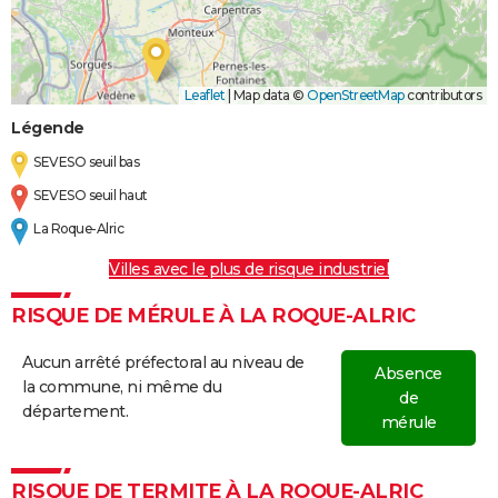
Leaflet
|
Map data ©
OpenStreetMap
contributors
Légende
SEVESO seuil bas
SEVESO seuil haut
La Roque-Alric
Villes avec le plus de risque industriel
RISQUE DE MÉRULE À LA ROQUE-ALRIC
Aucun arrêté préfectoral au niveau de
Absence
la commune, ni même du
de
département.
mérule
RISQUE DE TERMITE À LA ROQUE-ALRIC