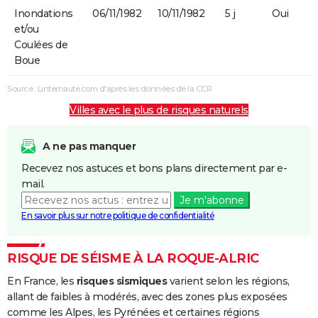
Inondations
06/11/1982
10/11/1982
5 j
Oui
et/ou
Coulées de
Boue
Source : Linternaute.com d'après les données de la CCR
Villes avec le plus de risques naturels
A ne pas manquer
Recevez nos astuces et bons plans directement par e-
mail.
Je m'abonne
En savoir plus sur notre politique de confidentialité
RISQUE DE SÉISME À LA ROQUE-ALRIC
En France, les
risques sismiques
varient selon les régions,
allant de faibles à modérés, avec des zones plus exposées
comme les Alpes, les Pyrénées et certaines régions