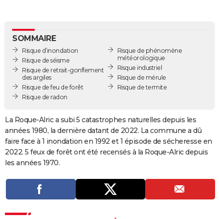
City break
Voyage de noces
Climat
Destinations
Voyage nature
Forum
+
PHOTO
GUIDES D'ACHAT
SOMMAIRE
Risque d’inondation
Risque de phénomène
BONS PLANS
météorologique
Risque de séisme
Risque industriel
Risque de retrait-gonflement
CARTE DE VOEUX
des argiles
Risque de mérule
Risque de feu de forêt
Risque de termite
Carte Bonne année
Carte Pâques
Carte de Noël
Carte Saint-Valentin
Carte d'anniversaire
DICTIONNAIRE
Risque de radon
Biographies
Expressions
Dictionnaire
Citations
Proverbes
PROGRAMME TV
La Roque-Alric a subi 5 catastrophes naturelles depuis les
années 1980, la dernière datant de 2022. La commune a dû
COPAINS D'AVANT
faire face à 1 inondation en 1992 et 1 épisode de sécheresse en
Se connecter
Collèges
Universités
Service militaire
S'inscrire
Lycées
Primaires
Entreprises
Avis de recherche
AVIS DE DÉCÈS
2022. 5 feux de forêt ont été recensés à la Roque-Alric depuis
les années 1970.
FORUM
Lifestyle
Sport
Television
Cinema
Bricolage
Culture
Auto
Voyage