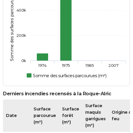
Somme des surfaces parcourues (m²)
400k
200k
0k
1974
1975
1985
2007
Somme des surfaces parcourues (m²)
Derniers incendies recensés à la Roque-Alric
Surface
Surface
Surface
maquis
Origine d
Date
parcourue
forêt
garrigues
feu
(m²)
(m²)
(m²)