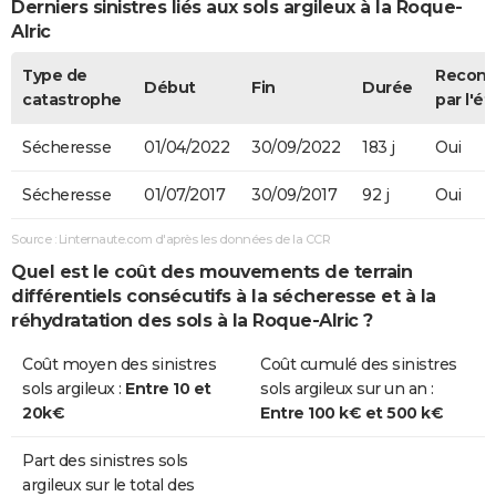
Derniers sinistres liés aux sols argileux à la Roque-
Alric
Type de
Recon
Début
Fin
Durée
catastrophe
par l'ét
Sécheresse
01/04/2022
30/09/2022
183 j
Oui
Sécheresse
01/07/2017
30/09/2017
92 j
Oui
Source : Linternaute.com d'après les données de la CCR
Quel est le coût des mouvements de terrain
différentiels consécutifs à la sécheresse et à la
réhydratation des sols à la Roque-Alric ?
Coût moyen des sinistres
Coût cumulé des sinistres
sols argileux :
Entre 10 et
sols argileux sur un an :
20k€
Entre 100 k€ et 500 k€
Part des sinistres sols
argileux sur le total des