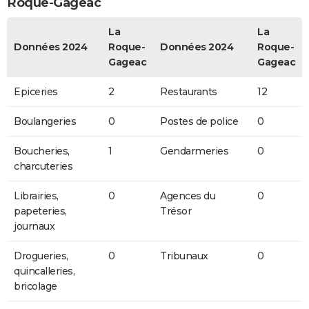
Roque-Gageac
La
La
Données 2024
Roque-
Données 2024
Roque-
Gageac
Gageac
Epiceries
2
Restaurants
12
Boulangeries
0
Postes de police
0
Boucheries,
1
Gendarmeries
0
charcuteries
Librairies,
0
Agences du
0
papeteries,
Trésor
journaux
Drogueries,
0
Tribunaux
0
quincalleries,
bricolage