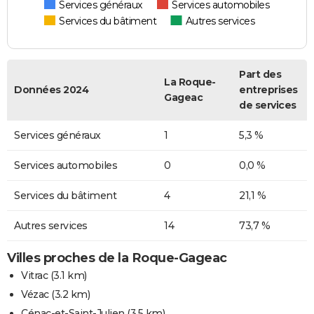
Services généraux
Services automobiles
Services du bâtiment
Autres services
Part des
La Roque-
Données 2024
entreprises
Gageac
de services
Services généraux
1
5,3 %
Services automobiles
0
0,0 %
Services du bâtiment
4
21,1 %
Autres services
14
73,7 %
Villes proches de la Roque-Gageac
Vitrac
(3.1 km)
Vézac
(3.2 km)
Cénac-et-Saint-Julien
(3.5 km)