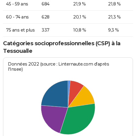
45 - 59 ans
684
21,9 %
21,8 %
60 - 74 ans
628
20,1 %
21,3 %
75 ans et plus
337
10,8 %
9,3 %
Catégories socioprofessionnelles (CSP) à la
Tessoualle
Données 2022 (source : Linternaute.com d'après
l'Insee)