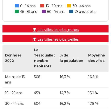
0 - 14 ans
15 - 29 ans
30 - 44 ans
45 - 59 ans
60 - 74 ans
75 ans et plus
Les villes les plus jeunes
Les villes les plus vieilles
La
Données
Tessoualle :
% de
Moyenne
2022
nombre
la population
des villes
habitants
Moins de 15
508
16,3 %
16,8 %
ans
15 - 29 ans
459
14,7 %
13,1 %
30 - 44 ans
504
16,2 %
17,8 %