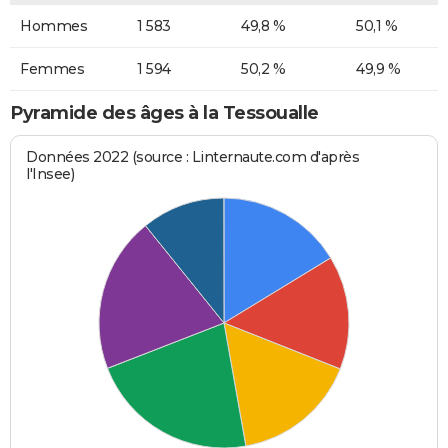
Hommes
1 583
49,8 %
50,1 %
Femmes
1 594
50,2 %
49,9 %
Pyramide des âges à la Tessoualle
Données 2022 (source : Linternaute.com d'après
l'Insee)