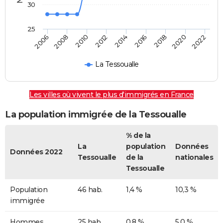
30
25
2014
2012
2010
2008
2006
2022
2020
2018
2016
La Tessoualle
Les villes où vivent le plus d'immigrés en France
La population immigrée de la Tessoualle
% de la
La
population
Données
Données 2022
Tessoualle
de la
nationales
Tessoualle
Population
46 hab.
1,4 %
10,3 %
immigrée
Hommes
25 hab.
0,8 %
5,0 %