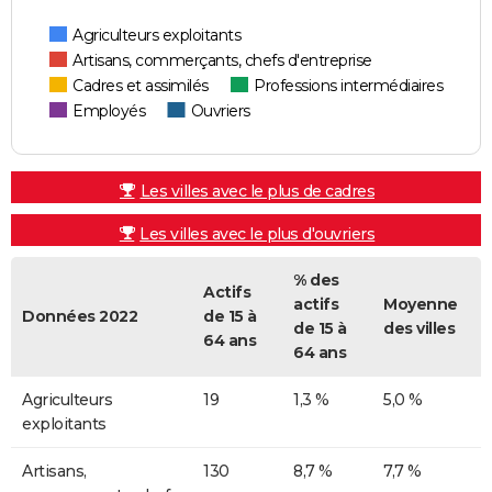
Agriculteurs exploitants
Artisans, commerçants, chefs d'entreprise
Cadres et assimilés
Professions intermédiaires
Employés
Ouvriers
Les villes avec le plus de cadres
Les villes avec le plus d'ouvriers
% des
Actifs
actifs
Moyenne
Données 2022
de 15 à
de 15 à
des villes
64 ans
64 ans
Agriculteurs
19
1,3 %
5,0 %
exploitants
Artisans,
130
8,7 %
7,7 %