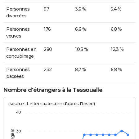
Personnes
97
3,6 %
5,4 %
divorcées
Personnes
176
6,6 %
6,8 %
veuves
Personnes en
280
10,5 %
12,3 %
concubinage
Personnes
232
8,7 %
6,8 %
pacsées
Nombre d'étrangers à la Tessoualle
(source : Linternaute.com d'après l'Insee)
40
30