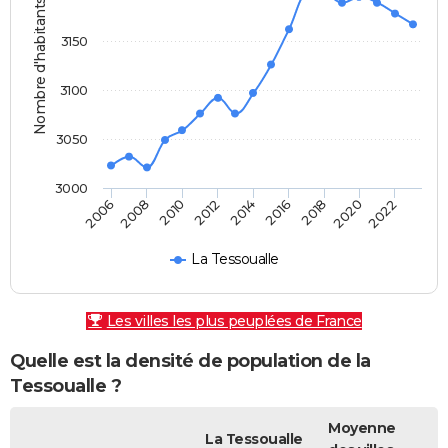
Nombre d'habitants
3150
3100
3050
3000
2010
2006
2020
2016
2012
2008
2022
2018
2014
La Tessoualle
Les villes les plus peuplées de France
Quelle est la densité de population de la
Tessoualle ?
Moyenne
La Tessoualle