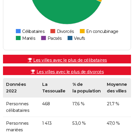
Célibataires
Divorcés
En concubinage
Mariés
Pacsés
Veufs
Les villes avec le plus de célibataires
Les villes avec le plus de divorcés
Données
La
% de
Moyenne
2022
Tessoualle
la population
des villes
Personnes
468
17,6 %
21,7 %
célibataires
Personnes
1 413
53,0 %
47,0 %
mariées