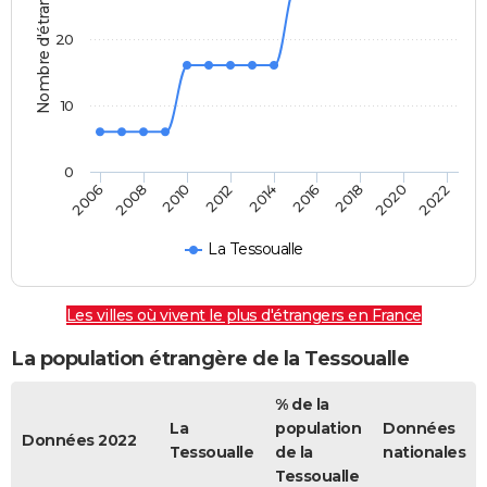
Nombre d'étrangers
20
10
0
2018
2014
2006
2010
2016
2020
2012
2008
2022
La Tessoualle
Les villes où vivent le plus d'étrangers en France
La population étrangère de la Tessoualle
% de la
La
population
Données
Données 2022
Tessoualle
de la
nationales
Tessoualle