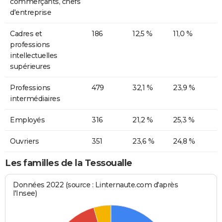
commerçants, chefs
d'entreprise
Cadres et
186
12,5 %
11,0 %
professions
intellectuelles
supérieures
Professions
479
32,1 %
23,9 %
intermédiaires
Employés
316
21,2 %
25,3 %
Ouvriers
351
23,6 %
24,8 %
Les familles de la Tessoualle
Données 2022 (source : Linternaute.com d'après
l'Insee)